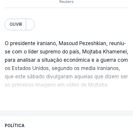
Reuters
OUVIR
O presidente iraniano, Masoud Pezeshkian, reuniu-
se com o líder supremo do país, Mojtaba Khamenei,
para analisar a situação económica e a guerra com
os Estados Unidos, segundo os media iranianos,
que este sábado divulgaram aquelas que dizem ser
as primeiras imagens em vídeo de Mojtaba
Khamenei desde o início da guerra.
VER MAIS
O vídeo de 12 segundos, sem aúdio, data ou local
de gravação, foi colocado pela agência de notícias
Mehr na rede social Telegram, como aquilo que
POLÍTICA
pode ser considerada uma resposta à imprensa