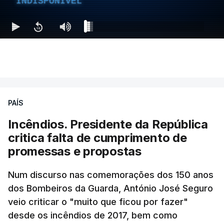
INDISPONÍVEL
MOMENTO INDISPONÍVEL
Ao mesmo tempo é também divulgada a realização
de um encontro entre o presidente Masoud
Pezeshkian e o ayatollah Khamenei que,
PAÍS
assinalando o início do terceiro ano de Pezeshkian
à frente do governo, teve na agenda o conflito
Incêndios. Presidente da República
armado com os Estados Unidos e Israel, além das
critica falta de cumprimento de
questões económicas de um país em guerra que
promessas e propostas
se confronta agora com uma inflação de 88%.
Num discurso nas comemorações dos 150 anos
De acordo com a informação oficial, que não indica
dos Bombeiros da Guarda, António José Seguro
onde ou quando decorreu a reunião, Khamenei e
veio criticar o "muito que ficou por fazer"
Pezeshkian discutiram ainda formas de garantir
desde os incêndios de 2017, bem como