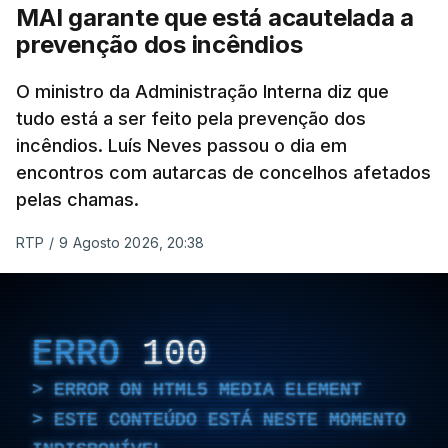
MAI garante que está acautelada a
israelita, que nos últimos tempos vem dando conta
prevenção dos incêndios
de que o líder supremo iraniano estará em estado
crítico na sequência do bombardeamento que no
O ministro da Administração Interna diz que
último dia de fevereiro passado matou o pai, o
tudo está a ser feito pela prevenção dos
ayatollah Ali Khamenei, e outros membros da
incêndios. Luís Neves passou o dia em
família.
encontros com autarcas de concelhos afetados
pelas chamas.
As imagens mostram Mojtaba Khamenei no que
será uma aula religiosa, mas sem qualquer
RTP
/
9 Agosto 2026, 20:38
indicação adicional.
ERRO
100
ERRO
100
ERROR ON HTML5 MEDIA ELEMENT
ERROR ON HTML5 MEDIA ELEMENT
ESTE CONTEÚDO ESTÁ NESTE MOMENTO
ESTE CONTEÚDO ESTÁ NESTE