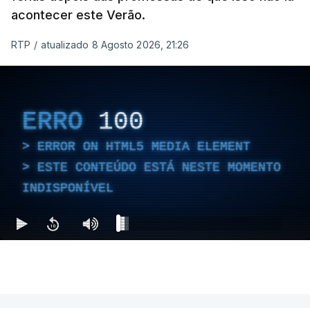
acontecer este Verão.
RTP
/
atualizado 8 Agosto 2026, 21:26
ERRO
100
ERROR ON HTML5 MEDIA ELEMENT
ESTE CONTEÚDO ESTÁ NESTE MOMENTO
INDISPONÍVEL