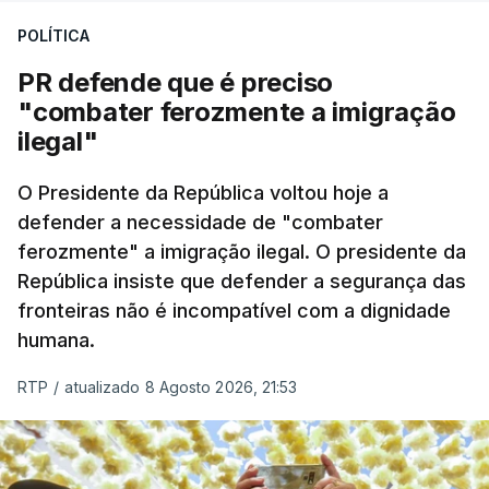
desencadeando uma ação de prevenção
POLÍTICA
desencadeada pela Polícia Judiciária, em
PR defende que é preciso
articulação com a Marinha, a Autoridade Marítima
"combater ferozmente a imigração
Nacional e a Força Aérea.
ilegal"
O ano de 2026 tem sido um ano de recordes: foi
O Presidente da República voltou hoje a
apreendida mais cocaína até ao momento de que
defender a necessidade de "combater
em todo o ano de 2025.
ferozmente" a imigração ilegal. O presidente da
A ação de prevenção visa a deteção em alto mar
República insiste que defender a segurança das
de embarcações de alta velocidade (EAV) que
fronteiras não é incompatível com a dignidade
humana.
utilizam a costa nacional para o tráfico de droga.
RTP
/
atualizado 8 Agosto 2026, 21:53
c/ Lusa