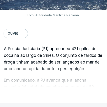
Foto: Autoridade Marítima Nacional
OUVIR
A Polícia Judiciária (PJ) apreendeu 421 quilos de
cocaína ao largo de Sines. O conjunto de fardos de
droga tinham acabado de ser lançados ao mar de
uma lancha rápida durante a perseguição.
Em comunicado, a PJ avança que a lancha
suspeita foi detetada em alto mar, cerca de 60
milhas náuticas ao largo de Sines.
VER MAIS
A apreensão aconteceu na tarde desta sexta-feira,