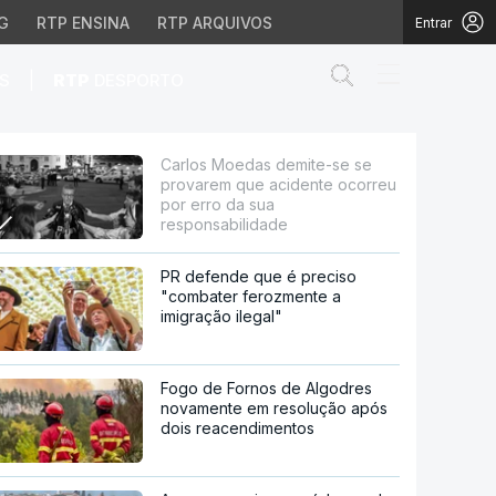
G
RTP ENSINA
RTP ARQUIVOS
Entrar
Abrir campo de
|
S
RTP
DESPORTO
 acidente ocorreu por 
Carlos Moedas demite-se se
provarem que acidente ocorreu
por erro da sua
responsabilidade
PR defende que é preciso
"combater ferozmente a
imigração ilegal"
Fogo de Fornos de Algodres
novamente em resolução após
dois reacendimentos