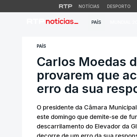
NOTÍCIAS
DESPORTO
PAÍS
MUNDIAL 2
Carlos Moedas dem
PAÍS
Carlos Moedas d
provarem que ac
erro da sua resp
O presidente da Câmara Municipal
este domingo que demite-se de fu
descarrilamento do Elevador da G
decorre de um erro da sua respons