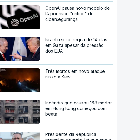
OpenAI pausa novo modelo de
IA por risco "crítico" de
cibersegurança
Israel rejeita trégua de 14 dias
em Gaza apesar da pressão
dos EUA
Três mortos em novo ataque
russo a Kiev
Incêndio que causou 168 mortos
em Hong Kong começou com
beata
Presidente da República
promulga decreto-lei que cria a