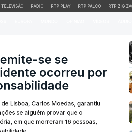
TELEVISÃO
RÁDIO
RTP PLAY
RTP PALCO
RTP ZIG ZA
026
EUROPA
MUNDO
OPINIÃO
VÍDEOS
ÁUDIO
ite-se se provarem que
emite-se se
idente ocorreu por
onsabilidade
 de Lisboa, Carlos Moedas, garantiu
nções se alguém provar que o
lória, em que morreram 16 pessoas,
abilidade.