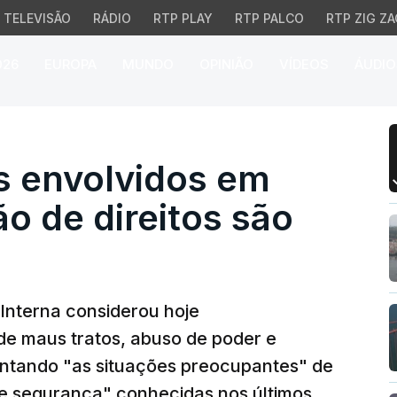
TELEVISÃO
RÁDIO
RTP PLAY
RTP PALCO
RTP ZIG ZA
026
EUROPA
MUNDO
OPINIÃO
VÍDEOS
ÁUDIO
envolvidos em racismo e
s envolvidos em
ão de direitos são
 Interna considerou hoje
e maus tratos, abuso de poder e
entando "as situações preocupantes" de
de segurança" conhecidas nos últimos