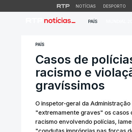
NOTÍCIAS
DESPORTO
PAÍS
MUNDIAL 2
Casos de polícias 
PAÍS
Casos de polícia
racismo e violaç
gravíssimos
O inspetor-geral da Administração
"extremamente graves" os casos d
racismo envolvendo polícias, lam
"condutas impróprias nas forças 