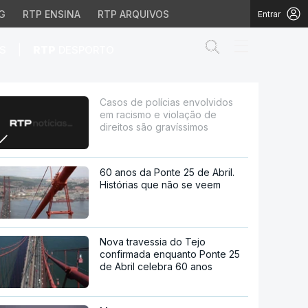
G
RTP ENSINA
RTP ARQUIVOS
Entrar
Abrir campo de
|
S
RTP
DESPORTO
 violação de direitos s
Casos de polícias envolvidos
em racismo e violação de
direitos são gravíssimos
60 anos da Ponte 25 de Abril.
Histórias que não se veem
Nova travessia do Tejo
confirmada enquanto Ponte 25
de Abril celebra 60 anos