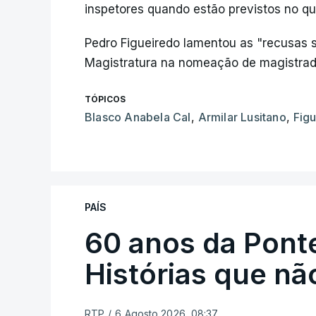
inspetores quando estão previstos no qu
Pedro Figueiredo lamentou as "recusas 
Magistratura na nomeação de magistrado
TÓPICOS
Blasco Anabela Cal
,
Armilar Lusitano
,
Fig
PAÍS
60 anos da Ponte
Histórias que n
RTP
/
6 Agosto 2026, 08:37