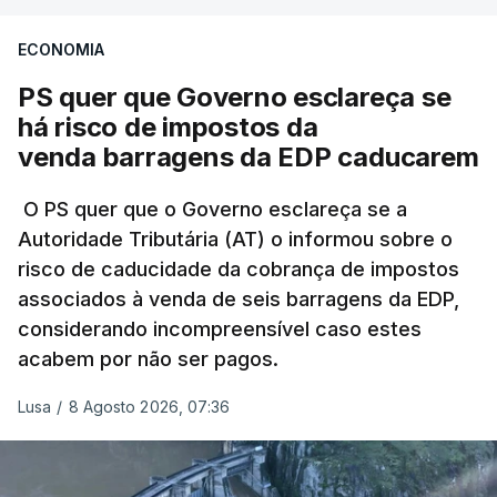
ECONOMIA
Não há prazos fixados para a conclusão desta
avaliação à Polícia Judiciária.
PS quer que Governo esclareça se
há risco de impostos da
Do início da polémica com a revelação de obras a
venda barragens da EDP caducarem
título pessoal, numa propriedade no Alentejo, feitas
pelo mesmo empreiteiro contratado 17 vezes para
O PS quer que o Governo esclareça se a
Autoridade Tributária (AT) o informou sobre o
obras na Polícia Judiciária (PJ) até aos últimos dias,
risco de caducidade da cobrança de impostos
em que até do Governo surgiram ordens para mais
associados à venda de seis barragens da EDP,
inquéritos e averiguações aos seus mandatos à
considerando incompreensível caso estes
frente da polícia criminal, Luís Neves está há
acabem por não ser pagos.
praticamente um mês sem sair do topo das
notícias.
Lusa
/
8 Agosto 2026, 07:36