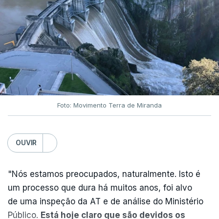
ARTIGOS RELACIONADOS
Nova polémica com Luís
Neves. Ministro nega
favorecimento a construtora
DST
7 Agosto 2026, 20:28
Foto: Movimento Terra de Miranda
Partidos criticam silêncio de
Luís Montenegro nas
polémicas com Luís Neves
OUVIR
atualizado 7 Agosto 2026, 21:04
"Nós estamos preocupados, naturalmente. Isto é
Diretor financeiro da PJ
um processo que dura há muitos anos, foi alvo
nega que Construbarcelos
tenha feito obras na casa
de uma inspeção da AT e de análise do Ministério
onde vive
Público.
Está hoje claro que são devidos os