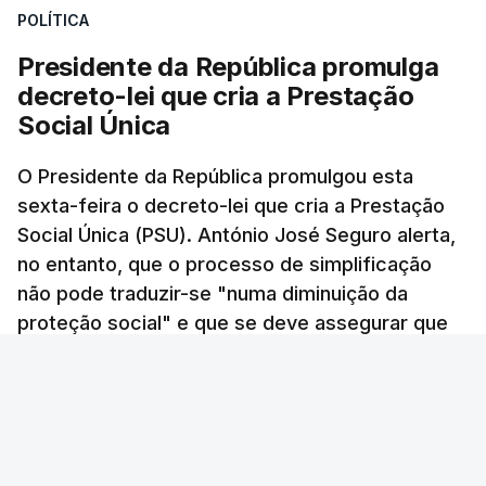
territórios que são abrangidos por estas
POLÍTICA
barragens?", questionou ainda.
Presidente da República promulga
decreto-lei que cria a Prestação
Para o deputado socialista "é incompreensível não
Social Única
só que os impostos possam acabar por não serem
cobrados, como também que haja atrasos, seja por
O Presidente da República promulgou esta
motivos políticos ou por motivos burocráticos,
sexta-feira o decreto-lei que cria a Prestação
na transferência depois destas verbas para as
Social Única (PSU). António José Seguro alerta,
populações".
no entanto, que o processo de simplificação
não pode traduzir-se "numa diminuição da
"Esta semana saíram notícias que nos dizem que a
proteção social" e que se deve assegurar que
liquidação ainda não foi feita. É evidente que fazer
"ninguém é prejudicado" face à situação atual.
esta liquidação destes mais de 300 milhões de
euros não é uma tarefa fácil e, portanto, é natural
Andreia Martins - RTP
/
atualizado 7 Agosto 2026, 18:35
que, depois da conclusão da inspeção e também
do direito de resposta que têm estas empresas, a
AT tenha que construir e trabalhar sobre a