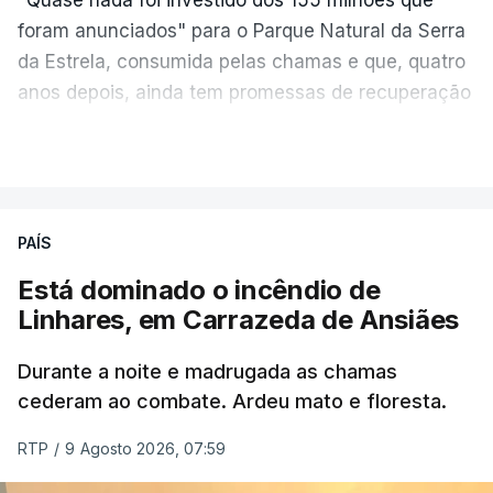
foram anunciados" para o Parque Natural da Serra
da Estrela, consumida pelas chamas e que, quatro
anos depois, ainda tem promessas de recuperação
por cumprir.
VER MAIS
ERRO
100
PAÍS
ERROR ON HTML5 MEDIA ELEMENT
Está dominado o incêndio de
Linhares, em Carrazeda de Ansiães
ESTE CONTEÚDO ESTÁ NESTE
MOMENTO INDISPONÍVEL
Durante a noite e madrugada as chamas
cederam ao combate. Ardeu mato e floresta.
RTP
/
9 Agosto 2026, 07:59