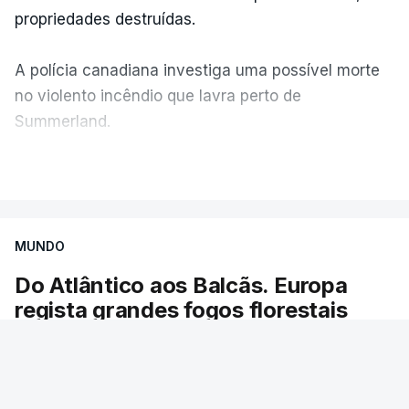
propriedades destruídas.
A polícia canadiana investiga uma possível morte
no violento incêndio que lavra perto de
Summerland.
VER MAIS
Éum cenário de terror, descreve o primeiro-ministro
da Columbia Britânica, David Iby.
MUNDO
Do Atlântico aos Balcãs. Europa
ERRO
100
regista grandes fogos florestais
ERROR ON HTML5 MEDIA ELEMENT
As chamas obrigaram à evacuação de dezenas
ESTE CONTEÚDO ESTÁ NESTE
de localidades. Desde maio, já ardeu uma área
MOMENTO INDISPONÍVEL
igual à do Luxemburgo.