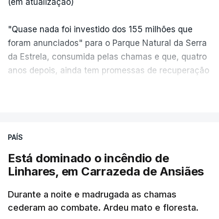
(em atualização)
"Quase nada foi investido dos 155 milhões que
foram anunciados" para o Parque Natural da Serra
da Estrela, consumida pelas chamas e que, quatro
anos depois, ainda tem promessas de recuperação
por cumprir.
VER MAIS
ERRO
100
PAÍS
ERROR ON HTML5 MEDIA ELEMENT
Está dominado o incêndio de
Linhares, em Carrazeda de Ansiães
ESTE CONTEÚDO ESTÁ NESTE
MOMENTO INDISPONÍVEL
Durante a noite e madrugada as chamas
cederam ao combate. Ardeu mato e floresta.