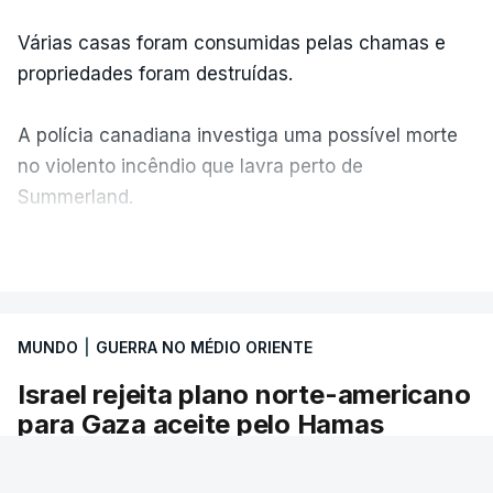
Várias casas foram consumidas pelas chamas e
propriedades foram destruídas.
A polícia canadiana investiga uma possível morte
no violento incêndio que lavra perto de
Summerland.
VER MAIS
É um cenário de terror, descreve o primeiro-
ministro da Columbia Britânica, David Iby.
MUNDO
|
GUERRA NO MÉDIO ORIENTE
Israel rejeita plano norte-americano
ERRO
100
para Gaza aceite pelo Hamas
ERROR ON HTML5 MEDIA ELEMENT
O primeiro-ministro israelita, Benjamin
ESTE CONTEÚDO ESTÁ NESTE