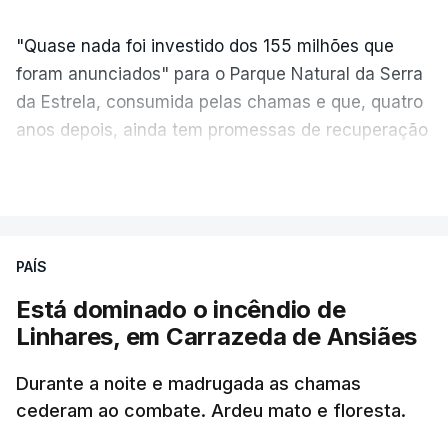
"Quase nada foi investido dos 155 milhões que
foram anunciados" para o Parque Natural da Serra
da Estrela, consumida pelas chamas e que, quatro
anos depois, ainda tem promessas de recuperação
por cumprir.
VER MAIS
ERRO
100
PAÍS
ERROR ON HTML5 MEDIA ELEMENT
Está dominado o incêndio de
Linhares, em Carrazeda de Ansiães
ESTE CONTEÚDO ESTÁ NESTE
MOMENTO INDISPONÍVEL
Durante a noite e madrugada as chamas
cederam ao combate. Ardeu mato e floresta.