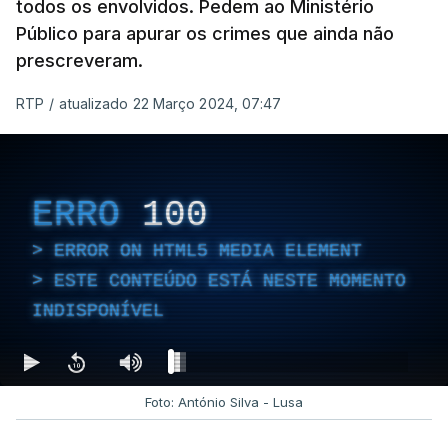
todos os envolvidos. Pedem ao Ministério
Público para apurar os crimes que ainda não
prescreveram.
RTP
/
atualizado 22 Março 2024, 07:47
ERRO
100
ERROR ON HTML5 MEDIA ELEMENT
ESTE CONTEÚDO ESTÁ NESTE MOMENTO
INDISPONÍVEL
Foto: António Silva - Lusa