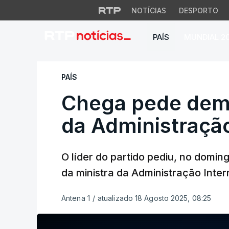
NOTÍCIAS
DESPORTO
PAÍS
MUNDIAL 2
Chega pede demiss
PAÍS
Chega pede demi
da Administração
O líder do partido pediu, no doming
da ministra da Administração Inter
Antena 1
/
atualizado 18 Agosto 2025, 08:25