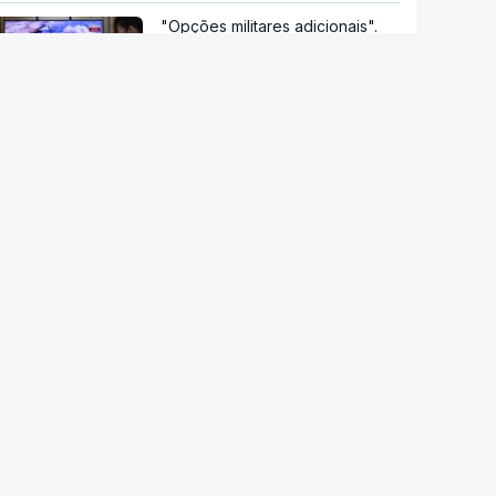
"Opções militares adicionais".
Míssil da Coreia do Norte
apontado ao Mar do Japão
DGS emite recomendações
para observação segura do
eclipse solar
Remoinhos no Sol baralham
satélites
Hipertensão, diabetes e tabaco.
Cientistas identificam três
fatores a controlar para atrasar
a demência
Centenas de dádivas de
sangue desperdiçadas