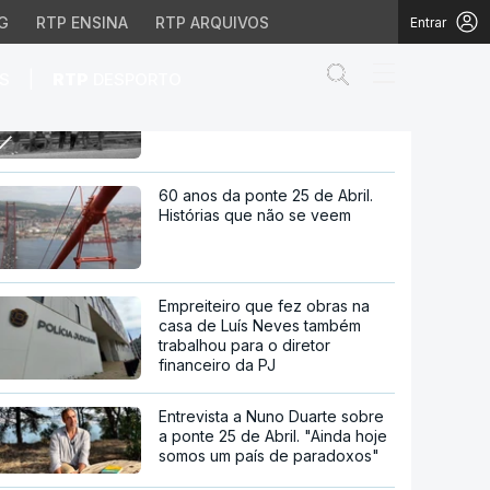
G
RTP ENSINA
RTP ARQUIVOS
Entrar
Abrir campo de
|
S
RTP
DESPORTO
Chega pede demissão de
ministra da Administração Interna
nistração Interna
60 anos da ponte 25 de Abril.
Histórias que não se veem
Empreiteiro que fez obras na
casa de Luís Neves também
trabalhou para o diretor
financeiro da PJ
Entrevista a Nuno Duarte sobre
a ponte 25 de Abril. "Ainda hoje
somos um país de paradoxos"