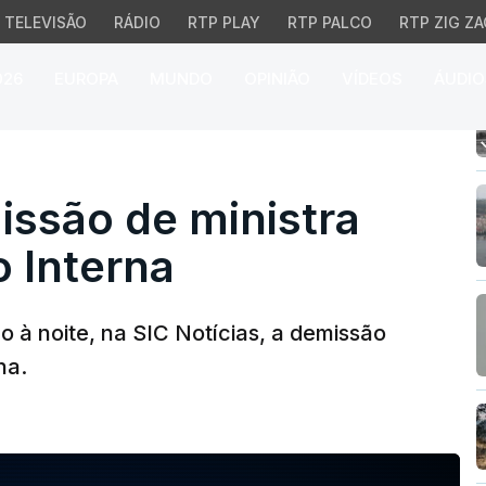
TELEVISÃO
RÁDIO
RTP PLAY
RTP PALCO
RTP ZIG ZA
026
EUROPA
MUNDO
OPINIÃO
VÍDEOS
ÁUDIO
ão de ministra da Admi
ssão de ministra
 Interna
o à noite, na SIC Notícias, a demissão
na.