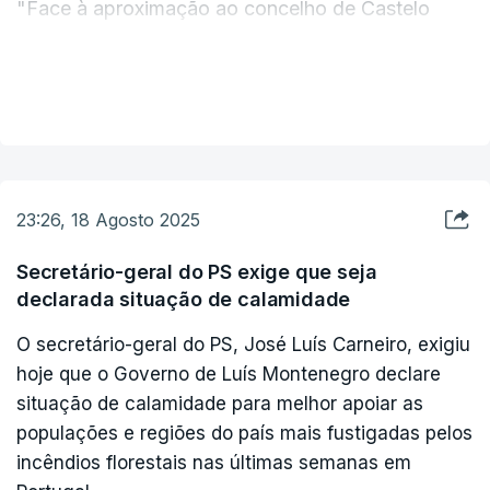
"Face à aproximação ao concelho de Castelo
Branco do incêndio que lavra em várias frentes
nos concelhos do Fundão e Pampilhosa da Serra,
VER MAIS
com grande extensão e gravidade, o Serviço
Municipal de Proteção Civil de Castelo Branco
apela a todas as pessoas das localidades abaixo
indicadas que adotem comportamentos de
23:26, 18 Agosto 2025
autoproteção, se mantenham em confinamento
nas suas aldeias e escolham uma zona segura
Secretário-geral do PS exige que seja
declarada situação de calamidade
para permanecer", lê-se numa nota.
O secretário-geral do PS, José Luís Carneiro, exigiu
Essas localidades são Ingarnal, Almaceda,
hoje que o Governo de Luís Montenegro declare
Paradanta, Vale de Figueira, Partida, Ribeira de
situação de calamidade para melhor apoiar as
populações e regiões do país mais fustigadas pelos
Eiras, Rochas de Cima, Pereiros e São Vicente da
incêndios florestais nas últimas semanas em
Beira.