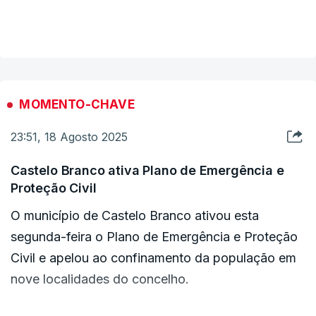
ERRO
VER MAIS
lavrava em área de mato e pinhal e tinha três frentes,
100
avançando uma delas em direção à zona de Soutelinho da
ERROR ON HTML5 MEDIA ELEMENT
Raia e ao concelho de Chaves.
ESTE CONTEÚDO ESTÁ NESTE MOMENTO
De acordo com a Proteção Civil, os incêndios em Arganil,
INDISPONÍVEL
Sabugal, Mirandela e Montalegre são os mais preocupantes e
MOMENTO-CHAVE
os que mobilizam mais meios.
23:51, 18 Agosto 2025
Castelo Branco ativa Plano de Emergência e
Proteção Civil
O município de Castelo Branco ativou esta
segunda-feira o Plano de Emergência e Proteção
Civil e apelou ao confinamento da população em
nove localidades do concelho.