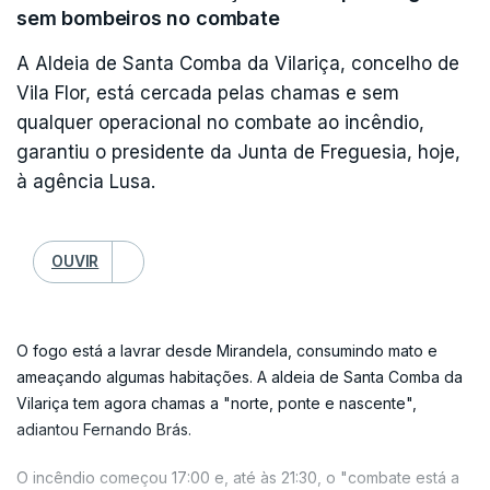
estruturas diretivas", "as associações humanitárias de
sem bombeiros no combate
bombeiros e até os autarcas" das áreas ardidas, que em seu
A Aldeia de Santa Comba da Vilariça, concelho de
entender, "têm sentido um vazio, particularmente, no
Vila Flor, está cercada pelas chamas e sem
acompanhamento político".
qualquer operacional no combate ao incêndio,
Na sua opinião, há três ministérios que são essenciais para
garantiu o presidente da Junta de Freguesia, hoje,
uma melhor coordenação no combate às chamas
à agência Lusa.
(Administração Interna, Defesa Nacional e a Justiça), embora
todos eles devessem ser coordenados pela Comissão
Nacional da Proteção Civil que, na sua opinião, infelizmente
OUVIR
não foi ainda convocada.
Questionado sobre se concorda com a pedido de demissão
da Ministra da Administração Interna, Maria Lúcia Amaral,
O fogo está a lavrar desde Mirandela, consumindo mato e
exigido ontem pelo líder nacional do Chega, André Ventura, o
ameaçando algumas habitações. A aldeia de Santa Comba da
secretário-geral do PS respondeu que a culpa pela má gestão
Vilariça tem agora chamas a "norte, ponte e nascente",
da crise, não é apenas dela: "Não se pode apenas assacar
adiantou Fernando Brás.
responsabilidades a um ministro ou a uma ministra, e é por isso
O incêndio começou 17:00 e, até às 21:30, o "combate está a
que se tem de pedir responsabilidades ao primeiro-ministro".