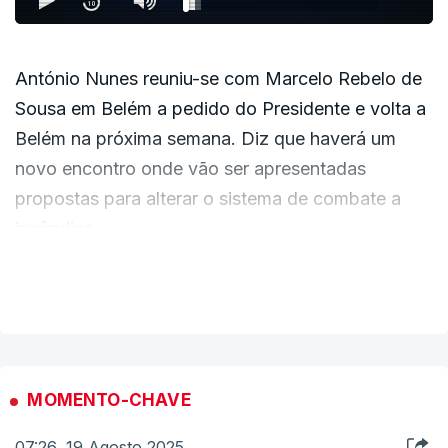
António Nunes reuniu-se com Marcelo Rebelo de
Sousa em Belém a pedido do Presidente e volta a
Belém na próxima semana. Diz que haverá um
novo encontro onde vão ser apresentadas
propostas para alterar o sistema de combate a
incêndios.
VER MAIS
António Nunes defende mais autonomia, uma
carreira e um estatuto remuneratório para os
bombeiros. Pede ainda ao Governo para ouvir os
bombeiros e ficou em silêncio quando foi
MOMENTO-CHAVE
questionado se os bombeiros estavam a ser
ouvidos pelo poder político.
07:26, 19 Agosto 2025