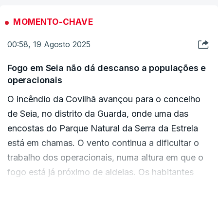
presidente da Câmara Municipal, Leopoldo Rodrigues.
MOMENTO-CHAVE
Em declarações à agência Lusa pelas 21:15, Leopoldo
Rodrigues disse que as chamas passaram para Castelo Branco
00:58, 19 Agosto 2025
na freguesia de São Vicente da Beira, junto à localidade de
Paradanta.
Fogo em Seia não dá descanso a populações e
operacionais
"Não me lembro de um incêndio com esta violência, o teto de
fumo e a velocidade das chamas é impressionante", afirmou o
O incêndio da Covilhã avançou para o concelho
autarca.
de Seia, no distrito da Guarda, onde uma das
encostas do Parque Natural da Serra da Estrela
O incêndio em Sabugal, no distrito da Guarda mantém-se ativo
com 381 operacionais apoiados por 100 veículos e assim deve
está em chamas. O vento continua a dificultar o
também manter-se durante madrugada, de acordo com a
trabalho dos operacionais, numa altura em que o
mesma fonte.
fogo está já próximo de aldeias. Os habitantes
tentam ajudar como podem, esperando-se mais
O fogo em Sabugal deflagrou na sexta-feira à tarde.
uma noite difícil.
VER MAIS
Já o incêndio em Mirandela, no distrito de Bragança, que