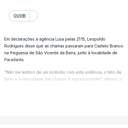
O incêndio dirige-se agora para Vale Frechoso, outra aldeia
OUVIR
de Vila Flor, próxima de Santa Comba da Vilariça.
Já em Vilares da Vilariça, Alfândega da Fé, a situação está
agora mais calma. Os habitantes chegaram a estar confinados
Em declarações à agência Lusa pelas 21:15, Leopoldo
na igreja, por precaução, uma vez que também esta
Rodrigues disse que as chamas passaram para Castelo Branco
localidade está rodeada de chamas. Ainda assim, houve quem
na freguesia de São Vicente da Beira, junto à localidade de
se recusasse a abandonar a própria casa.
Paradanta.
Este incêndio está a lavrar desde domingo, pelas 14:00, e
"Não me lembro de um incêndio com esta violência, o teto de
começou nas localidades de Frechas e Valverde da Gestosa.
fumo e a velocidade das chamas é impressionante", afirmou o
Entretanto, chegou ao concelho de Vila Flor, depois de passar
autarca.
o IP2, obrigando ao corte desta estrada.
Acrescentou que o trabalho dos operacionais no terreno está
VER MAIS
a decorrer na defesa das povoações e na prevenção de
novos focos no concelho.
Na tarde de hoje, o Serviço de Proteção Civil Municipal de