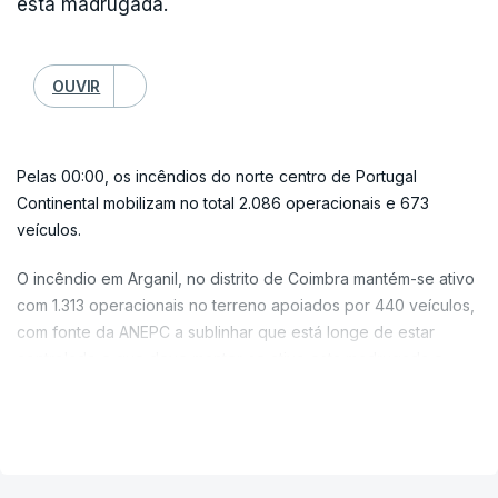
esta madrugada.
OUVIR
Pelas 00:00, os incêndios do norte centro de Portugal
Continental mobilizam no total 2.086 operacionais e 673
veículos.
O incêndio em Arganil, no distrito de Coimbra mantém-se ativo
com 1.313 operacionais no terreno apoiados por 440 veículos,
com fonte da ANEPC a sublinhar que está longe de estar
controlado e que deve manter-se ativo esta madrugada e
durante o dia.
VER MAIS
O incêndio florestal no concelho do Fundão, com origem em
Arganil, entrou ao início da noite de hoje no município de
Castelo Branco, na freguesia de São Vicente da Beira, disse o