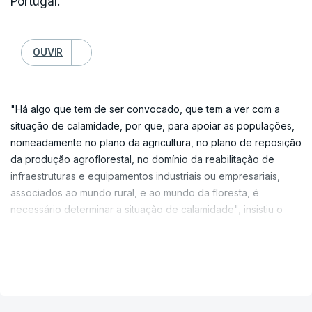
Portugal.
OUVIR
"Há algo que tem de ser convocado, que tem a ver com a
situação de calamidade, por que, para apoiar as populações,
nomeadamente no plano da agricultura, no plano de reposição
da produção agroflorestal, no domínio da reabilitação de
infraestruturas e equipamentos industriais ou empresariais,
associados ao mundo rural, e ao mundo da floresta, é
necessário determinar a situação de calamidade", insistiu o
dirigente socialista, em declarações aos jornalistas, durante
uma visita à ilha do Faial, nos Açores.
VER MAIS
José Luís Carneiro já tinha sugerido, no domingo, a
convocação do Conselho Nacional da Proteção Civil, na
sequência dos fortes incêndios que deflagraram em várias