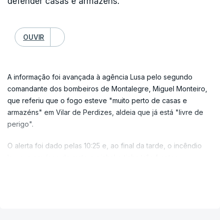
defender casas e armazéns.
OUVIR
A informação foi avançada à agência Lusa pelo segundo
comandante dos bombeiros de Montalegre, Miguel Monteiro,
que referiu que o fogo esteve "muito perto de casas e
armazéns" em Vilar de Perdizes, aldeia que já está "livre de
perigo".
O alerta foi dado pelas 10:25 e, ao final da tarde, o incêndio
lavrava em área de mato e pinhal e tinha três frentes,
avançando uma delas em direção à zona de Soutelinho da
VER MAIS
Raia e ao concelho de Chaves.
Miguel Monteiro explicou que as dificuldades no combate a
este fogo foram o vento inconstante e os declives