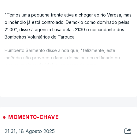
Pelas 21:50, segundo a Autoridade Nacional de Proteção Civil,
estavam no terreno, no incêndio com origem em Arganil,
"Temos uma pequena frente ativa a chegar ao rio Varosa, mas
quase 1.300 operacionais, apoiados por 445 viaturas.
o incêndio já está controlado. Demo-lo como dominado pelas
21:00", disse à agência Lusa pelas 21:30 o comandante dos
Bombeiros Voluntários de Tarouca.
Humberto Sarmento disse ainda que, "felizmente, este
incêndio não provocou danos de maior, em edificado ou
mesmo qualquer ferido" e, no essencial ardeu
"maioritariamente mato e pinhal".
VER MAIS
O alerta para o incêndio de Vilarinho, na freguesia de São
João de Tarouca, concelho de Tarouca, distrito de Viseu,
ocorreu pelas 19:00 de sábado.
Pelas 21:35 de hoje, combatiam o fogo 260 operacionais
MOMENTO-CHAVE
apoiados por 85 veículos, segundo a página oficial na Internet
da Autoridade Nacional de Emergência e Proteção Civil
21:31, 18 Agosto 2025
(ANEPC).