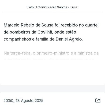
Foto: António Pedro Santos - Lusa
Marcelo Rebelo de Sousa foi recebido no quartel
de bombeiros da Covilhã, onde estão
companheiros e família de Daniel Agrelo.
Na terça-feira, o primeiro-ministro e a ministra da
Administração Interna vão marcar presença no
funeral.
VER MAIS
Marcelo Rebelo de Sousa diz que continua a
cumprir a regra de não ir ao terreno do combate
aos incêndios, mas quis estar presente no velório
20:50, 18 Agosto 2025
porque chegou a conhecer este bombeiro numa