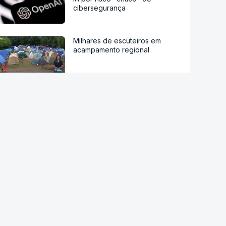
cibersegurança
Milhares de escuteiros em
acampamento regional
Moledo é o "lugar de verão" de
milhares de pessoas