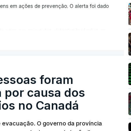
ns em ações de prevenção. O alerta foi dado
de casa por causa dos violentos incêndios no
ER MAIS
pessoas foram
a por causa dos
dios no Canadá
e evacuação. O governo da província