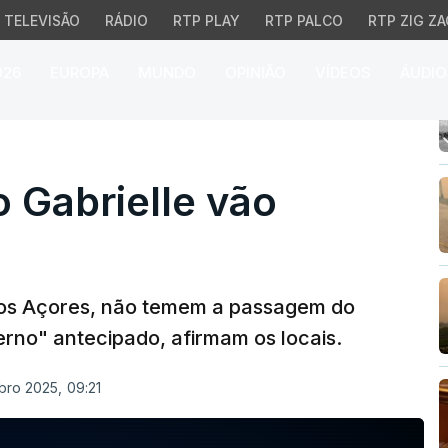
TELEVISÃO
RÁDIO
RTP PLAY
RTP PALCO
RTP ZIG ZA
026
EUROPA
MUNDO
OPINIÃO
VÍDEOS
ÁUDIO
abrielle vão abanar as 
 Gabrielle vão
 nos Açores, não temem a passagem do
verno" antecipado, afirmam os locais.
bro 2025, 09:21