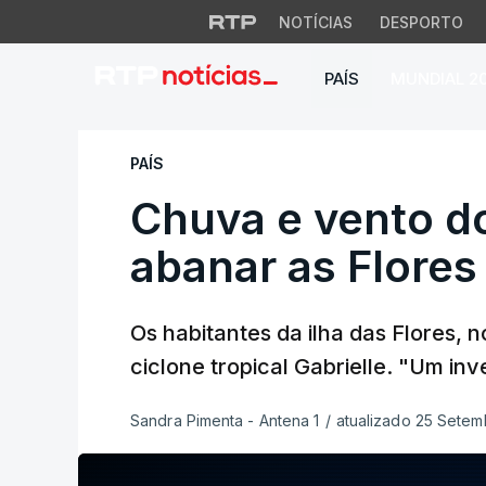
NOTÍCIAS
DESPORTO
PAÍS
MUNDIAL 2
Chuva e vento do G
PAÍS
Chuva e vento do
abanar as Flores
Os habitantes da ilha das Flores,
ciclone tropical Gabrielle. "Um in
Sandra Pimenta - Antena 1
/
atualizado 25 Setem