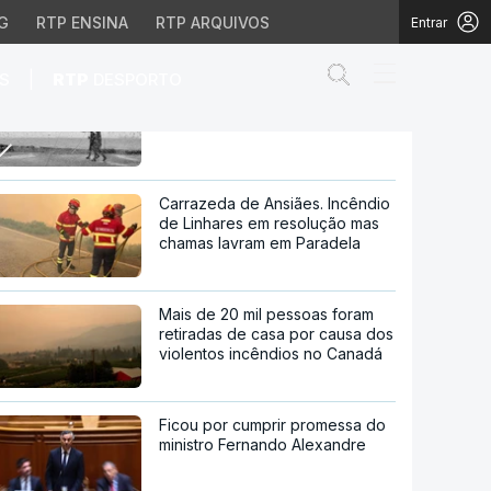
G
RTP ENSINA
RTP ARQUIVOS
Entrar
Abrir campo de
|
S
RTP
DESPORTO
Chuva e vento do Gabrielle vão
abanar as Flores
Flores
Carrazeda de Ansiães. Incêndio
de Linhares em resolução mas
chamas lavram em Paradela
Mais de 20 mil pessoas foram
retiradas de casa por causa dos
violentos incêndios no Canadá
Ficou por cumprir promessa do
ministro Fernando Alexandre