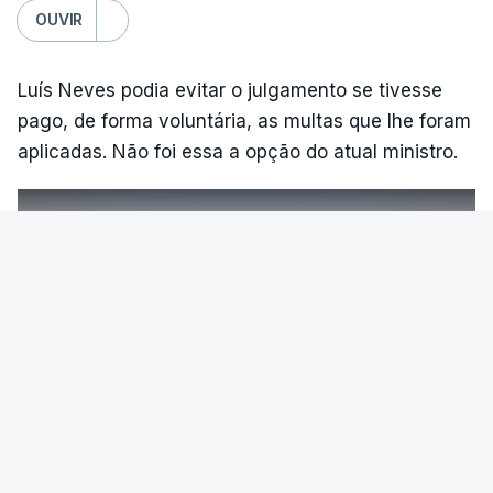
OUVIR
Luís Neves podia evitar o julgamento se tivesse
pago, de forma voluntária, as multas que lhe foram
aplicadas. Não foi essa a opção do atual ministro.
ERRO
100
ERROR ON HTML5 MEDIA ELEMENT
VER MAIS
ESTE CONTEÚDO ESTÁ NESTE
MOMENTO INDISPONÍVEL
PAÍS
Mau tempo nos Açores provocou
várias inundações