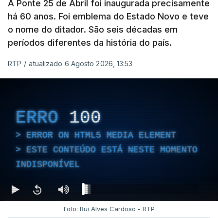
A Ponte 25 de Abril foi inaugurada precisamente
há 60 anos. Foi emblema do Estado Novo e teve
o nome do ditador. São seis décadas em
períodos diferentes da história do país.
RTP
/
atualizado 6 Agosto 2026, 13:53
ERRO
100
ERROR ON HTML5 MEDIA ELEMENT
ESTE CONTEÚDO ESTÁ NESTE MOMENTO
INDISPONÍVEL
Foto: Rui Alves Cardoso - RTP