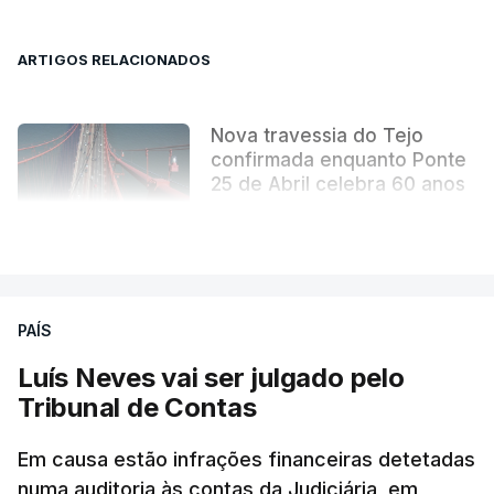
ARTIGOS RELACIONADOS
Nova travessia do Tejo
confirmada enquanto Ponte
25 de Abril celebra 60 anos
atualizado 6 Agosto 2026, 13:02
VER MAIS
PAÍS
Luís Neves vai ser julgado pelo
Tribunal de Contas
Em causa estão infrações financeiras detetadas
numa auditoria às contas da Judiciária, em