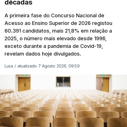
décadas
Produtos Petrolíferos (ISP) também poderá
alterar os valores previstos.
A primeira fase do Concurso Nacional de
Acesso ao Ensino Superior de 2026 registou
O Governo comprometeu-se a aplicar uma redução
60.391 candidatos, mais 21,8% em relação a
extraordinária e temporária no ISP, sempre que se
2025, o número mais elevado desde 1996,
verifique um aumento do preço dos combustíveis
exceto durante a pandemia de Covid-19,
superior a 10 cêntimos, para mitigar a escalada de
revelam dados hoje divulgados.
preços.
Lusa
/
atualizado 7 Agosto 2026, 09:59
Depois de uma subida inicial devido à guerra no
Irão, à tensão geopolítica no Médio Oriente e ao
fecho do estreito de Ormuz, os preços dos
combustíveis desceram durante o cessar-fogo
entre Washington e Teerão.
No entanto, com o retomar do conflito, as últimas
semanas têm sido marcadas por uma subida