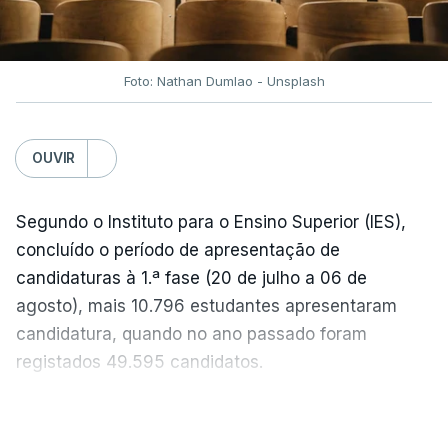
acentuada, tendência que deverá ser revertida na
próxima semana.
Foto: Nathan Dumlao - Unsplash
c/Lusa
OUVIR
Segundo o Instituto para o Ensino Superior (IES),
concluído o período de apresentação de
candidaturas à 1.ª fase (20 de julho a 06 de
agosto), mais 10.796 estudantes apresentaram
candidatura, quando no ano passado foram
registados 49.595 candidatos.
"Os resultados da 1ª fase do concurso nacional de
VER MAIS
acesso mostram que em 2026 se registou o