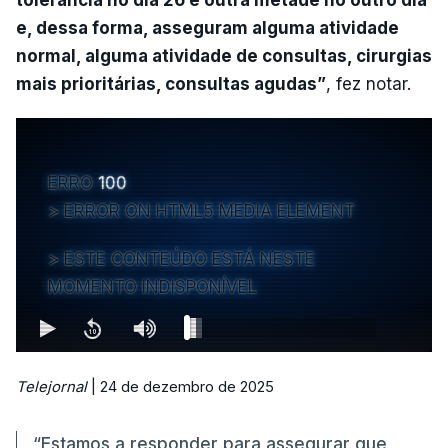
e, dessa forma, asseguram alguma atividade
normal, alguma atividade de consultas, cirurgias
mais prioritárias, consultas agudas”
, fez notar.
ERRO
100
ERROR ON HTML5 MEDIA ELEMENT
ESTE CONTEÚDO ESTÁ NESTE
MOMENTO INDISPONÍVEL
Telejornal
| 24 de dezembro de 2025
“Estamos a responder para assegurar que