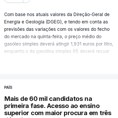
Com base nos atuais valores da Direção-Geral de
Energia e Geologia (DGEG), e tendo em conta as
previsões das variações com os valores do fecho
do mercado na quinta-feira, o preço médio do
gasóleo simples deverá atingir 1,931 euros por litro,
enquanto o da gasolina simples 95 deverá recuar
para 1,855 euros por litro.
VER MAIS
A média final só ficará fechada ao final do dia,
podendo ainda registar alterações em função da
evolução das cotações internacionais do petróleo,
PAÍS
e o custo final na bomba poderá variar conforme o
Mais de 60 mil candidatos na
posto de abastecimento, a marca e a localização.
primeira fase. Acesso ao ensino
superior com maior procura em três
A atualização do desconto do Imposto sobre os