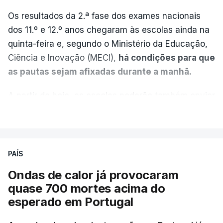
Os resultados da 2.ª fase dos exames nacionais
dos 11.º e 12.º anos chegaram às escolas ainda na
quinta-feira e, segundo o Ministério da Educação,
Ciência e Inovação (MECI),
há condições para que
as pautas sejam afixadas durante a manhã.
A partir de hoje, as escolas poderão também enviar
aos alunos as versões digitalizadas das respetivas
VER MAIS
provas classificadas, à semelhança do que
aconteceu durante a 1.ª fase.
PAÍS
Em anos anteriores, a consulta das provas
Ondas de calor já provocaram
dependia da apresentação de um requerimento,
quase 700 mortes acima do
mas o Governo decidiu, a partir deste ano,
esperado em Portugal
disponibilizar a cópia dos exames classificados a
todos os estudantes para "reforçar a transparência