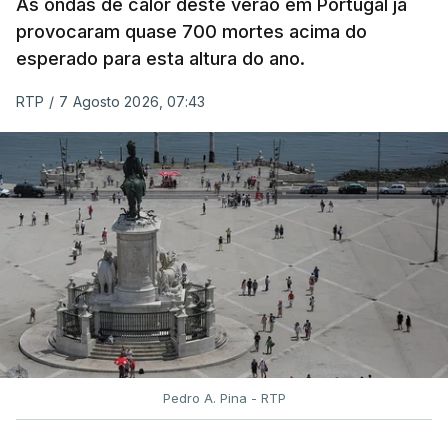
As ondas de calor deste verão em Portugal já
e rigor do processo" devido às falhas na
provocaram quase 700 mortes acima do
classificação eletrónica.
esperado para esta altura do ano.
Serão também publicadas as notas da 2.ª fase
RTP
/
7 Agosto 2026, 07:43
das provas finais do 9.º ano.
Quanto aos pedidos de reapreciação de provas
realizadas durante a 1.ª fase, os resultados só
serão disponibilizados às escolas hoje, mas o MECI
assegurou que as pautas serão afixadas durante a
tarde.
A tutela justificou a demora no processo de
reapreciações com o "elevado número de
pedidos"
, que este ano ultrapassou os 20 mil,
Pedro A. Pina - RTP
mais do triplo face ao ano passado.