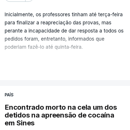
Inicialmente, os professores tinham até terça-feira
para finalizar a reapreciação das provas, mas
perante a incapacidade de dar resposta a todos os
pedidos foram, entretanto, informados que
poderiam fazê-lo até quinta-feira.
A intenção era que os resultados fossem
VER MAIS
publicados no dia seguinte (sexta-feira), o que
poderá não acontecer.
PAÍS
No domingo, estavam concluídos cerca de 50 por
cento dos mais de 20 mil pedidos de reapreciação,
Encontrado morto na cela um dos
mas Cristina Mota, porta-voz da Missão Escola
detidos na apreensão de cocaína
Pública, tem dúvidas de que o processo esteja
em Sines
concluído a tempo.