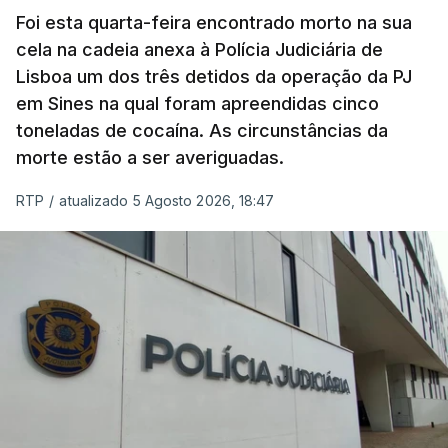
Foi esta quarta-feira encontrado morto na sua
cela na cadeia anexa à Polícia Judiciária de
"Durante o fim de semana e nos últimos dias,
Lisboa um dos três detidos da operação da PJ
apercebamo-nos que ainda estão a ser
em Sines na qual foram apreendidas cinco
convocados professores para reapreciações"
,
toneladas de cocaína. As circunstâncias da
disse a professora à agência Lusa.
"Será
morte estão a ser averiguadas.
praticamente impossível termos a totalidade
das reapreciações na sexta-feira".
RTP
/
atualizado 5 Agosto 2026, 18:47
Segundo os docentes, o processo de reapreciação
está a enfrentar vários constrangimentos. Há
casos em que faltam os modelos preenchidos
pelos alunos com a alegação justificativa para o
pedido de reapreciação, ou os documentos que os
relatores devem preencher.
"Este é um processo muito mais burocrático"
,