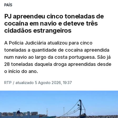
PAÍS
O elemento da tripulação encontrado morto
seria o
único detido que poderia dar mais informações
PJ apreendeu cinco toneladas de
à PJ
.
cocaína em navio e deteve três
cidadãos estrangeiros
O corpo foi encontrado pelos guardas prisionais
pelas 8h00 desta quarta-feira. A RTP apurou que
A Polícia Judiciária atualizou para cinco
toneladas a quantidade de cocaína apreendida
não existe videovigilância nas celas, mas há
num navio ao largo da costa portuguesa. São já
câmaras nos corredores das instalações.
28 toneladas daquela droga apreendidas desde
o início do ano.
Em resposta à RTP, a Direção-Geral de Reinserção
e Serviços Prisionais (DGRSP) confirmou que “um
RTP
/
atualizado 5 Agosto 2026, 19:37
detido, entrado com mandado de condução à
cadeia na sequência das detenções da Operação
Skydrop,
foi encontrado sem vida na cela que
ocupava sozinho no Estabelecimento Prisional
instalado junto à Polícia Judiciária de Lisboa
”.