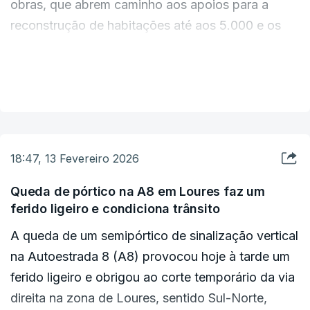
obras, que abrem caminho aos apoios para a
reconstrução de habitações até aos 5.000 e os
O autarca destacou ainda estragos em
10.000 euros.
infraestruturas públicas, nomeadamente escolas,
cineteatro, centros de saúde e centros culturais,
VER MAIS
Marcelo deixou um apelo às segurandoras que
em que se estima "vários milhões de euros" em
considerou estarem atrasadas na resposta. "É
danos, assim como em "muitas vias" rodoviárias
preciso agilizarem as peritagens", recomendou.
que tiveram "graves prejuízos" por queda de
taludes ou árvores.
18:47, 13 Fevereiro 2026
É necessário “olhar para o problema dos seguros”,
disse. Ana Abrunhosa afirmou que estas “estão a
Queda de pórtico na A8 em Loures faz um
Lusa
ferido ligeiro e condiciona trânsito
demorar demasiado” nos “importantes” relatórios.
A queda de um semipórtico de sinalização vertical
Marcelo admitiu que o primeiro-ministro poderá
na Autoestrada 8 (A8) provocou hoje à tarde um
falar com o regulador dos seguros e com a
ferido ligeiro e obrigou ao corte temporário da via
associação representativa destas empresas,
direita na zona de Loures, sentido Sul-Norte,