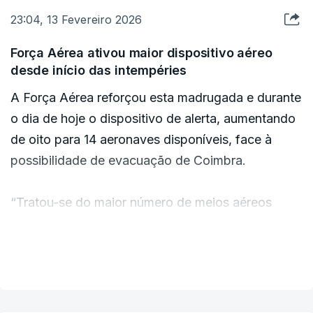
23:04, 13 Fevereiro 2026
Força Aérea ativou maior dispositivo aéreo
desde início das intempéries
A Força Aérea reforçou esta madrugada e durante
o dia de hoje o dispositivo de alerta, aumentando
de oito para 14 aeronaves disponíveis, face à
possibilidade de evacuação de Coimbra.
“Tratou-se do maior número de meios aéreos
disponíveis desde o início das operações”, refere
a Força Aérea em comunicado.
VER MAIS
Esta sexta-feira realizaram-se três missões de
reconhecimento aéreo com o helicópteros AW-119