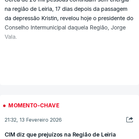
na região de Leiria, 17 dias depois da passagem
da depressão Kristin, revelou hoje o presidente do
Conselho Intermunicipal daquela Região, Jorge
Vala.
"Passaram 17 dias com cerca de 20 mil pessoas
na região [de Leiria] sem energia elétrica, e nós
VER MAIS
View this post on Instagram
olhamos para trás e lembramos que o apagão
foram 12 horas e o país ficou quase em suspenso,
para além de ficar também com um problema
grave de resolução. E não se aprendeu nada",
MOMENTO-CHAVE
lamentou Jorge Vala.
21:32, 13 Fevereiro 2026
À margem de uma reunião do Conselho
CIM diz que prejuízos na Região de Leiria