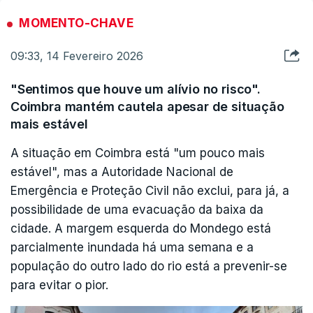
Koala, cobrindo os rios Douro, Ave, Tejo,
MOMENTO-CHAVE
Guadiana e Sado, com especial enfoque nos
09:33, 14 Fevereiro 2026
pontos críticos de Alcácer do Sal.
"Sentimos que houve um alívio no risco".
“No total, estiveram empenhados 630 militares,
Coimbra mantém cautela apesar de situação
mantendo presença em Alcácer do Sal, Tancos,
mais estável
Leiria e Arruda dos Vinhos, em ações de apoio à
A situação em Coimbra está "um pouco mais
população; recuperação de troços rodoviários;
estável", mas a Autoridade Nacional de
remoção de destroços; limpezas de áreas;
Emergência e Proteção Civil não exclui, para já, a
fornecimento de refeições; disponibilização de
possibilidade de uma evacuação da baixa da
banhos quentes, entre outras”, refere.
cidade. A margem esquerda do Mondego está
parcialmente inundada há uma semana e a
população do outro lado do rio está a prevenir-se
para evitar o pior.