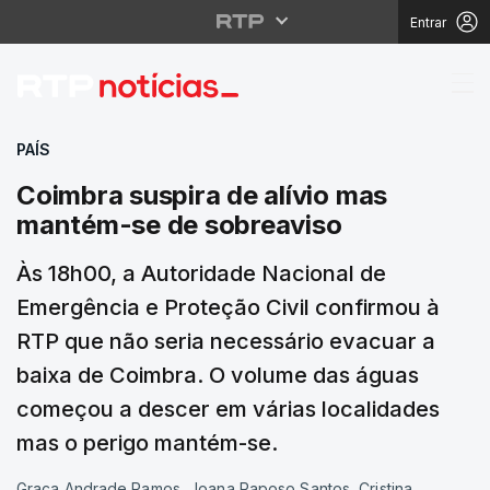
Entrar
Coimbra suspira de al
PAÍS
Coimbra suspira de alívio mas
mantém-se de sobreaviso
Às 18h00, a Autoridade Nacional de
Emergência e Proteção Civil confirmou à
RTP que não seria necessário evacuar a
baixa de Coimbra. O volume das águas
começou a descer em várias localidades
mas o perigo mantém-se.
Graça Andrade Ramos, Joana Raposo Santos, Cristina