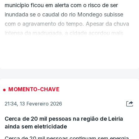
município ficou em alerta com o risco de ser
inundada se o caudal do rio Mondego subisse
com o agravamento do tempo. Apesar da chuva
intensa da madrugada, a cidade acordou mais
aliviada.
VER MAIS
A Baixa de Coimbra, as ruas da conhecida
"baixinha" e a Rua da Sofia estavam na lista das
zonas em risco de inundação na última noite. A
população evitou circular pelo centro histórico da
MOMENTO-CHAVE
cidade e os lojistas prepararam-se para eventual
21:34, 13 Fevereiro 2026
evacuação.
Cerca de 20 mil pessoas na região de Leiria
ainda sem eletricidade
Cerca de 20 mil pessoas continuam sem energia