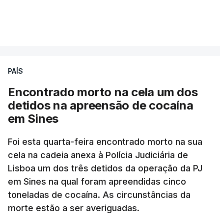
A intenção era que os resultados fossem
VER MAIS
publicados no dia seguinte (sexta-feira), o que
poderá não acontecer.
PAÍS
No domingo, estavam concluídos cerca de 50 por
cento dos mais de 20 mil pedidos de reapreciação,
Encontrado morto na cela um dos
mas Cristina Mota, porta-voz da Missão Escola
detidos na apreensão de cocaína
Pública, tem dúvidas de que o processo esteja
em Sines
concluído a tempo.
Foi esta quarta-feira encontrado morto na sua
cela na cadeia anexa à Polícia Judiciária de
"Durante o fim de semana e nos últimos dias,
Lisboa um dos três detidos da operação da PJ
apercebamo-nos que ainda estão a ser
em Sines na qual foram apreendidas cinco
convocados professores para reapreciações"
,
toneladas de cocaína. As circunstâncias da
disse a professora à agência Lusa.
"Será
morte estão a ser averiguadas.
praticamente impossível termos a totalidade