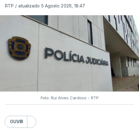
das reapreciações na sexta-feira".
RTP
/
atualizado 5 Agosto 2026, 18:47
Segundo os docentes, o processo de reapreciação
está a enfrentar vários constrangimentos. Há
casos em que faltam os modelos preenchidos
pelos alunos com a alegação justificativa para o
pedido de reapreciação, ou os documentos que os
relatores devem preencher.
"Este é um processo muito mais burocrático"
,
sublinhou Cristina Mota, afirmando que, além do
prazo apertado e do volume de trabalho, alguns
Foto: Rui Alves Cardoso - RTP
docentes não conseguem concluir as
reapreciações devido a documentação em falta.
OUVIR
Quanto aos exames da 2.ª fase, o ministro da