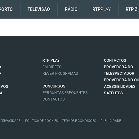
PORTO
TELEVISÃO
RÁDIO
RTP
PLAY
RTP Z
RTP PLAY
CONTACTOS
O
EM DIRETO
PROVEDORA DO
O
REVER PROGRAMAS
TELESPECTADOR
PROVEDORA DO OU
CONCURSOS
IVOS
ACESSIBILIDADES
PERGUNTAS FREQUENTES
NA
SATÉLITES
CONTACTOS
 PRIVACIDADE
|
POLÍTICA DE COOKIES
|
TERMOS E CONDIÇÕES
|
PUBLICIDADE