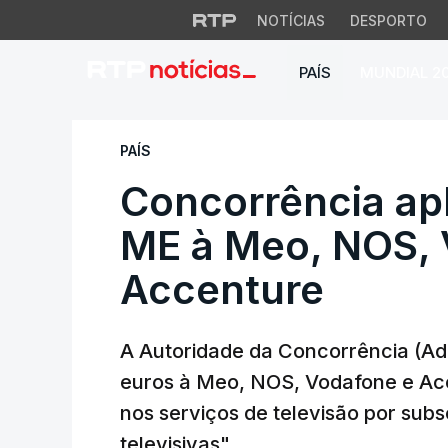
NOTÍCIAS
DESPORTO
PAÍS
MUNDIAL 2
Concorrência apli
PAÍS
Concorrência apl
ME à Meo, NOS, 
Accenture
A Autoridade da Concorrência (Ad
euros à Meo, NOS, Vodafone e Acc
nos serviços de televisão por sub
televisivas".