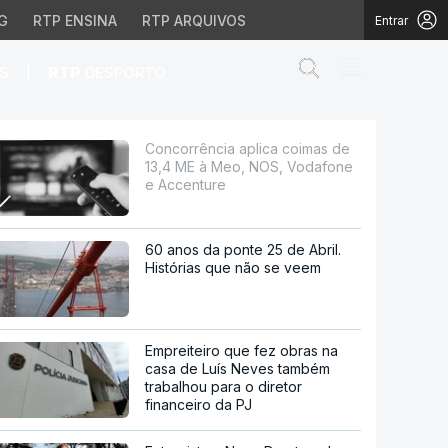
G
RTP ENSINA
RTP ARQUIVOS
Entrar
Abrir campo de
|
S
RTP
DESPORTO
 Meo, NOS, Vodafone e 
Concorrência aplica coimas de
13,4 ME à Meo, NOS, Vodafone
e Accenture
60 anos da ponte 25 de Abril.
Histórias que não se veem
Empreiteiro que fez obras na
casa de Luís Neves também
trabalhou para o diretor
financeiro da PJ