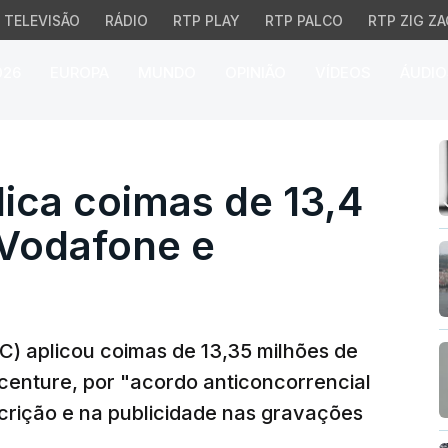
TELEVISÃO
RÁDIO
RTP PLAY
RTP PALCO
RTP ZIG ZA
026
EUROPA
MUNDO
OPINIÃO
VÍDEOS
ÁUDIO
ca coimas de 13,4 ME à
ica coimas de 13,4
Vodafone e
C) aplicou coimas de 13,35 milhões de
enture, por "acordo anticoncorrencial
scrição e na publicidade nas gravações