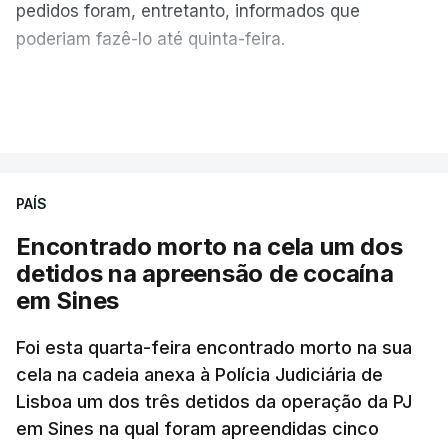
pedidos foram, entretanto, informados que
poderiam fazê-lo até quinta-feira.
A intenção era que os resultados fossem
VER MAIS
publicados no dia seguinte (sexta-feira), o que
poderá não acontecer.
PAÍS
No domingo, estavam concluídos cerca de 50 por
cento dos mais de 20 mil pedidos de reapreciação,
Encontrado morto na cela um dos
mas Cristina Mota, porta-voz da Missão Escola
detidos na apreensão de cocaína
Pública, tem dúvidas de que o processo esteja
em Sines
concluído a tempo.
Foi esta quarta-feira encontrado morto na sua
cela na cadeia anexa à Polícia Judiciária de
"Durante o fim de semana e nos últimos dias,
Lisboa um dos três detidos da operação da PJ
apercebamo-nos que ainda estão a ser
em Sines na qual foram apreendidas cinco
convocados professores para reapreciações"
,