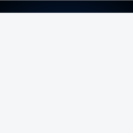
ERRO
100
ERROR ON HTML5 MEDIA ELEMENT
ESTE CONTEÚDO ESTÁ NESTE MOMENTO
INDISPONÍVEL
Foto: Rui Alves Cardoso - RTP
ARTIGOS RELACIONADOS
Nova travessia do Tejo
confirmada enquanto Ponte