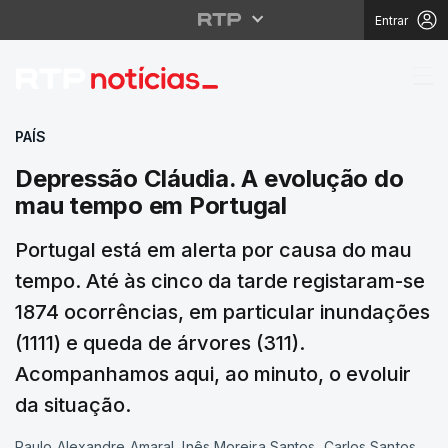
Entrar
Depressão Cláudia. A
PAÍS
Depressão Cláudia. A evolução do
mau tempo em Portugal
Portugal está em alerta por causa do mau
tempo. Até às cinco da tarde registaram-se
1874 ocorrências, em particular inundações
(1111) e queda de árvores (311).
Acompanhamos aqui, ao minuto, o evoluir
da situação.
Paulo Alexandre Amaral, Inês Moreira Santos, Carlos Santos