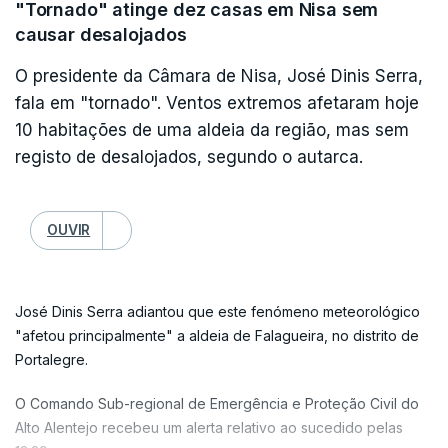
"Tornado" atinge dez casas em Nisa sem
Segundo a IP, na Linha do Alentejo, que liga Barreiro (Setúbal)
causar desalojados
e Beja, a circulação está condicionada entre Poceirão e Pinhal
Novo, ambas as estações no concelho de Palmela, distrito de
O presidente da Câmara de Nisa, José Dinis Serra,
Setúbal, desde as 9:20, em resultado do abatimento de parte
fala em "tornado". Ventos extremos afetaram hoje
da via. Os comboios estão a circular apenas numa via,
10 habitações de uma aldeia da região, mas sem
assegurando os dois sentidos de forma alternada.
registo de desalojados, segundo o autarca.
A Linha do Norte, que faz a ligação entre Lisboa e Porto,
continuava pelas 16:00 "com fortes constrangimentos entre
OUVIR
Entroncamento e Santarém", mas está a circular nos dois
sentidos, informou a empresa.
A mesma fonte indicou que a Linha do Oeste esteve cortada
José Dinis Serra adiantou que este fenómeno meteorológico
entre Louriçal (Pombal, distrito de Leiria) e Amieira (Soure,
"afetou principalmente" a aldeia de Falagueira, no distrito de
Coimbra), a partir das 12:00, devido a um deslizamento de
Portalegre.
terras, mas a circulação foi restabelecida pelas 15:40, com
limitação de velocidade.
O Comando Sub-regional de Emergência e Proteção Civil do
Alto Alentejo recebeu um alerta relativo ao sucedido pelas
Estas ocorrências estão associadas às condições