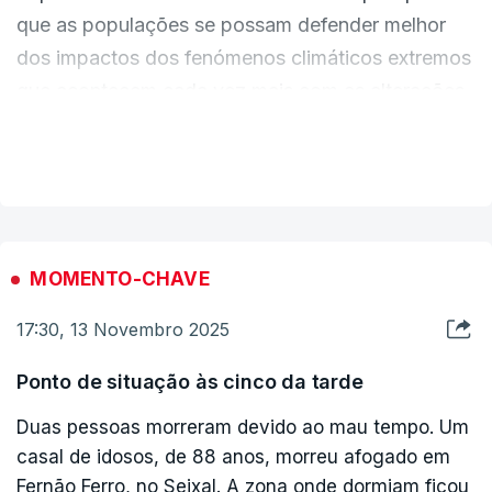
que as populações se possam defender melhor
dos impactos dos fenómenos climáticos extremos
que acontecem cada vez mais com as alterações
climáticas. Quer sejam inundações e derrocadas
VER MAIS
nesta altura do ano, quer sejam incêndios e ondas
de calor no verão.
O projeto Dourorisk quer
conhecer, prevenir e
MOMENTO-CHAVE
mitigar riscos naturais, aumentando a
resiliência do território e da comunidade local
17:30, 13 Novembro 2025
às alterações climáticas.
Ponto de situação às cinco da tarde
Pretende aumentar a capacitação e a
Duas pessoas morreram devido ao mau tempo. Um
segurança do território dos agentes locais,
casal de idosos, de 88 anos, morreu afogado em
como bombeiros, técnicos, autarquias,
Fernão Ferro, no Seixal. A zona onde dormiam ficou