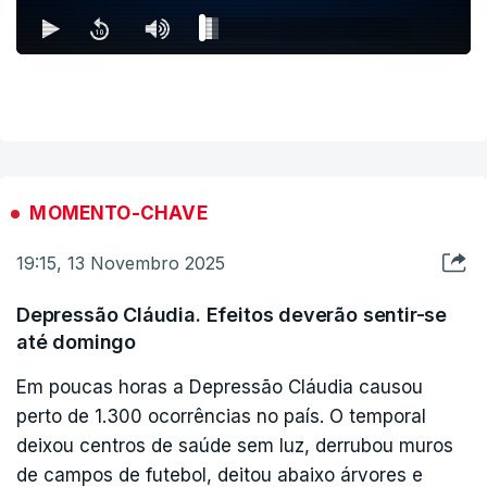
agitação marítima fortes, segundo o Instituto Português do Mar
e da Atmosfera (IPMA).
Para os distritos de Santarém, Setúbal (até às 10h00) e Faro
(até às 15h00), o IPMA chegou a emitir um aviso vermelho, o
mais grave, de chuva por vezes forte e persistente.
MOMENTO-CHAVE
19:15, 13 Novembro 2025
Depressão Cláudia. Efeitos deverão sentir-se
até domingo
Em poucas horas a Depressão Cláudia causou
perto de 1.300 ocorrências no país. O temporal
deixou centros de saúde sem luz, derrubou muros
de campos de futebol, deitou abaixo árvores e