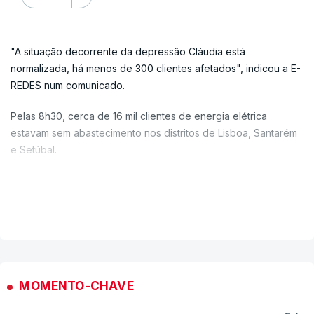
"A situação decorrente da depressão Cláudia está
normalizada, há menos de 300 clientes afetados", indicou a E-
REDES num comunicado.
Pelas 8h30, cerca de 16 mil clientes de energia elétrica
estavam sem abastecimento nos distritos de Lisboa, Santarém
e Setúbal.
Portugal continental registou, até às 17:00 de hoje, 1.874
ocorrências devido ao mau tempo, que resultaram em duas
VER MAIS
mortes, um ferido ligeiro e quatro pessoas desalojadas,
segundo a Autoridade Nacional de Emergência e Proteção
Civil (ANEPC).
Em comunicado, a ANEPC refere que o balanço diz respeito às
MOMENTO-CHAVE
ocorrências entre as 14h00 de quarta-feira e as 17h00 de
hoje, sendo as sub-regiões mais afetadas a Península de