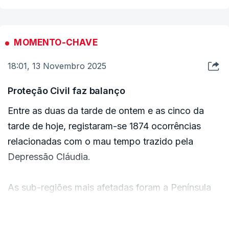
MOMENTO-CHAVE
18:01, 13 Novembro 2025
Proteção Civil faz balanço
Entre as duas da tarde de ontem e as cinco da
tarde de hoje, registaram-se 1874 ocorrências
relacionadas com o mau tempo trazido pela
Depressão Cláudia.
As sub-regiões mais afetadas foram a Península
de Setúbal (498 ocorrências), a Grande Lisboa
(184 ocorrências) e a Lezíria do Tejo (151
VER MAIS