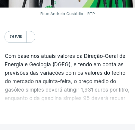
Foto: Andreia Custódio - RTP
OUVIR
Com base nos atuais valores da Direção-Geral de
Energia e Geologia (DGEG), e tendo em conta as
previsões das variações com os valores do fecho
do mercado na quinta-feira, o preço médio do
gasóleo simples deverá atingir 1,931 euros por litro,
enquanto o da gasolina simples 95 deverá recuar
para 1,855 euros por litro.
VER MAIS
A média final só ficará fechada ao final do dia,
podendo ainda registar alterações em função da