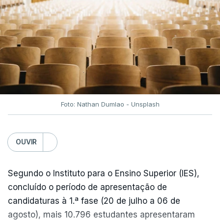
combustíveis desceram durante o cessar-fogo
entre Washington e Teerão.
No entanto, com o retomar do conflito, as últimas
semanas têm sido marcadas por uma subida
acentuada, tendência que deverá ser revertida na
próxima semana.
Foto: Nathan Dumlao - Unsplash
c/Lusa
OUVIR
Segundo o Instituto para o Ensino Superior (IES),
concluído o período de apresentação de
candidaturas à 1.ª fase (20 de julho a 06 de
agosto), mais 10.796 estudantes apresentaram