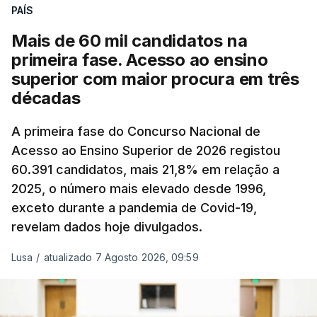
evolução das cotações internacionais do petróleo,
PAÍS
e o custo final na bomba poderá variar conforme o
Mais de 60 mil candidatos na
posto de abastecimento, a marca e a localização.
primeira fase. Acesso ao ensino
superior com maior procura em três
A atualização do desconto do Imposto sobre os
décadas
Produtos Petrolíferos (ISP) também poderá
alterar os valores previstos.
A primeira fase do Concurso Nacional de
Acesso ao Ensino Superior de 2026 registou
O Governo comprometeu-se a aplicar uma redução
60.391 candidatos, mais 21,8% em relação a
extraordinária e temporária no ISP, sempre que se
2025, o número mais elevado desde 1996,
verifique um aumento do preço dos combustíveis
exceto durante a pandemia de Covid-19,
superior a 10 cêntimos, para mitigar a escalada de
revelam dados hoje divulgados.
preços.
Lusa
/
atualizado 7 Agosto 2026, 09:59
Depois de uma subida inicial devido à guerra no
Irão, à tensão geopolítica no Médio Oriente e ao
fecho do estreito de Ormuz, os preços dos