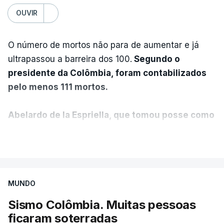
OUVIR
O número de mortos não para de aumentar e já
ultrapassou a barreira dos 100.
Segundo o
presidente da Colômbia, foram contabilizados
pelo menos 111 mortos.
Abelardo de la Espriella, que tomou posse como
presidente da Colômbia na passada sexta-feira,
VER MAIS
anunciou ainda que foi decidido declarar o
estado de emergência no país.
MUNDO
"O governo nacional mobilizou todos os seus
recursos para proteger vidas, auxiliar as
Sismo Colômbia. Muitas pessoas
comunidades afetadas e fornecer ajuda onde for
ficaram soterradas