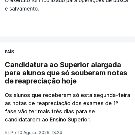
O exército foi mobilizado para operações de busca
e salvamento.
ERRO
100
ERROR ON HTML5 MEDIA ELEMENT
ESTE CONTEÚDO ESTÁ NESTE
MOMENTO INDISPONÍVEL
PAÍS
Candidatura ao Superior alargada
para alunos que só souberam notas
Na cidade de Cali, pelo menos 20 prédios
de reapreciação hoje
desabaram, com várias pessoas presas nos
escombros, disse o autarca Alejandro Eder à
Os alunos que receberam só esta segunda-feira
agência Reuters.
as notas de reapreciação dos exames de 1ª
fase vão ter mais três dias para se
"Por enquanto, temos pelo menos 20 estruturas
candidatarem ao Ensino Superior.
desabadas em Cali com pessoas presas", disse
RTP
/
10 Agosto 2026, 18:24
Alejandro Eder à rádio X, acrescentando que pediu