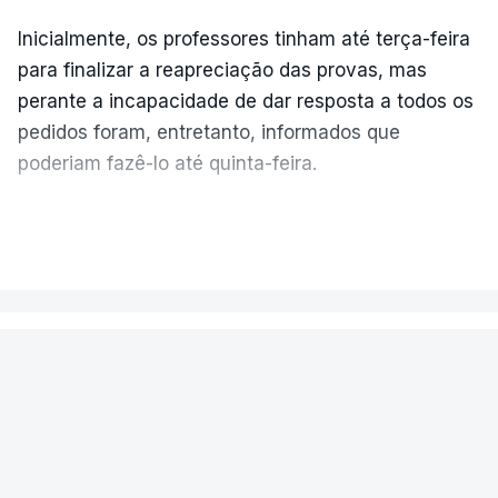
Inicialmente, os professores tinham até terça-feira
para finalizar a reapreciação das provas, mas
perante a incapacidade de dar resposta a todos os
pedidos foram, entretanto, informados que
poderiam fazê-lo até quinta-feira.
A intenção era que os resultados fossem
VER MAIS
publicados no dia seguinte (sexta-feira), o que
poderá não acontecer.
PAÍS
No domingo, estavam concluídos cerca de 50 por
cento dos mais de 20 mil pedidos de reapreciação,
Encontrado morto na cela um dos
mas Cristina Mota, porta-voz da Missão Escola
detidos na apreensão de cocaína
Pública, tem dúvidas de que o processo esteja
em Sines
concluído a tempo.