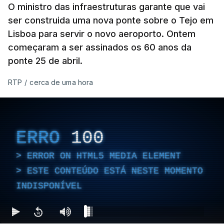
O ministro das infraestruturas garante que vai
ser construida uma nova ponte sobre o Tejo em
Lisboa para servir o novo aeroporto. Ontem
começaram a ser assinados os 60 anos da
ponte 25 de abril.
RTP
/
cerca de uma hora
ERRO
100
ERROR ON HTML5 MEDIA ELEMENT
ESTE CONTEÚDO ESTÁ NESTE MOMENTO
INDISPONÍVEL