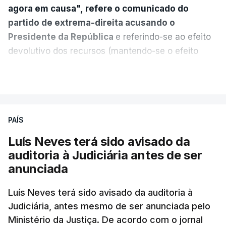
agora em causa", refere o comunicado do
partido de extrema-direita acusando o
Presidente da República
e referindo-se ao efeito
devolutivo dos recursos (mantendo-se o efeito
suspensivo) e o aumento do prazo para detenção
VER MAIS
em centro de acolhimento temporário.
Chega refere ainda que Seguro tem reservas
PAÍS
quanto à possibilidade de expulsar do país
cidadãos adultos em situação ilegal, se
Luís Neves terá sido avisado da
tiverem filhos menores.
auditoria à Judiciária antes de ser
anunciada
“Com esta acção de Seguro, sendo atingido o
prazo de 60 dias, os imigrantes terão que ser
Luís Neves terá sido avisado da auditoria à
Judiciária, antes mesmo de ser anunciada pelo
libertados,
ainda que os seus pedidos de asilo
Ministério da Justiça. De acordo com o jornal
tenham sido rejeitados pelas autoridades