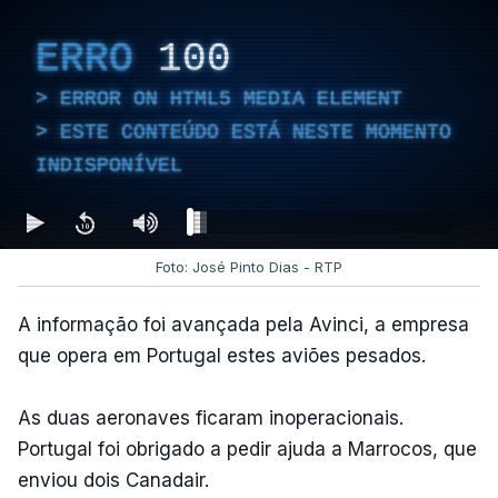
ERRO
100
ERROR ON HTML5 MEDIA ELEMENT
ESTE CONTEÚDO ESTÁ NESTE MOMENTO
INDISPONÍVEL
Foto: José Pinto Dias - RTP
A informação foi avançada pela Avinci, a empresa
que opera em Portugal estes aviões pesados.
As duas aeronaves ficaram inoperacionais.
Portugal foi obrigado a pedir ajuda a Marrocos, que
enviou dois Canadair.