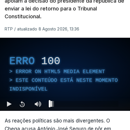
apoiam a decisão do presidente da república de
enviar a lei do retorno para o Tribunal
Constitucional.
RTP
/
atualizado 8 Agosto 2026, 13:36
ERRO
100
ERROR ON HTML5 MEDIA ELEMENT
ESTE CONTEÚDO ESTÁ NESTE MOMENTO
INDISPONÍVEL
As reações políticas são mais divergentes. O
Chega acusa António José Seguro de pôr em