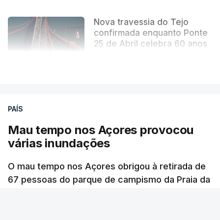
Nova travessia do Tejo
confirmada enquanto Ponte
25 de Abril celebra 60 anos
atualizado 6 Agosto 2026, 13:02
VER MAIS
PAÍS
Mau tempo nos Açores provocou
várias inundações
O mau tempo nos Açores obrigou à retirada de
67 pessoas do parque de campismo da Praia da
Vitória, na ilha Terceira. Dezenas estão alojadas
numa escola.