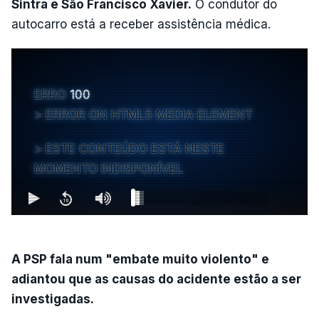
Sintra e São Francisco Xavier.
O condutor do
autocarro está a receber assistência médica.
ERRO
100
ERROR ON HTML5 MEDIA ELEMENT
ESTE CONTEÚDO ESTÁ NESTE
MOMENTO INDISPONÍVEL
A PSP fala num "embate muito violento" e
adiantou que as causas do acidente estão a ser
investigadas.