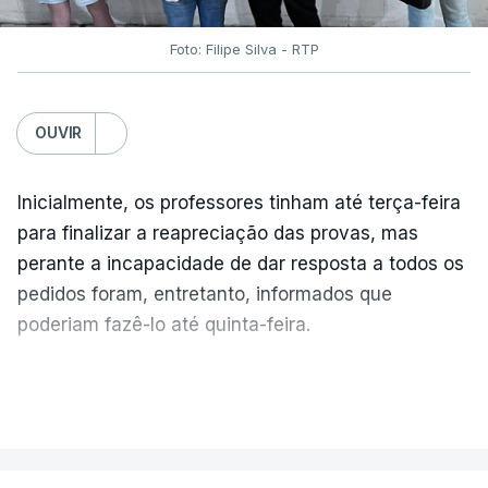
Foto: Filipe Silva - RTP
OUVIR
Inicialmente, os professores tinham até terça-feira
para finalizar a reapreciação das provas, mas
perante a incapacidade de dar resposta a todos os
pedidos foram, entretanto, informados que
poderiam fazê-lo até quinta-feira.
A intenção era que os resultados fossem
VER MAIS
publicados no dia seguinte (sexta-feira), o que
poderá não acontecer.