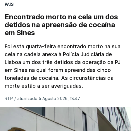
PAÍS
No domingo, estavam concluídos cerca de 50 por
cento dos mais de 20 mil pedidos de reapreciação,
Encontrado morto na cela um dos
mas Cristina Mota, porta-voz da Missão Escola
detidos na apreensão de cocaína
Pública, tem dúvidas de que o processo esteja
em Sines
concluído a tempo.
Foi esta quarta-feira encontrado morto na sua
cela na cadeia anexa à Polícia Judiciária de
"Durante o fim de semana e nos últimos dias,
Lisboa um dos três detidos da operação da PJ
apercebamo-nos que ainda estão a ser
em Sines na qual foram apreendidas cinco
convocados professores para reapreciações"
,
toneladas de cocaína. As circunstâncias da
disse a professora à agência Lusa.
"Será
morte estão a ser averiguadas.
praticamente impossível termos a totalidade
das reapreciações na sexta-feira".
RTP
/
atualizado 5 Agosto 2026, 18:47
Segundo os docentes, o processo de reapreciação
está a enfrentar vários constrangimentos. Há
casos em que faltam os modelos preenchidos