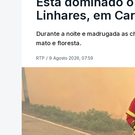
Está dominado o
ERRO
100
ERROR ON HTML5 MEDIA ELEMEN
Linhares, em Ca
ESTE CONTEÚDO ESTÁ NESTE MO
Durante a noite e madrugada as 
mato e floresta.
RTP
/
9 Agosto 2026, 07:59