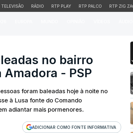
TELEVISÃO
RÁDIO
RTP PLAY
RTP PALCO
RTP ZIG ZA
026
EUROPA
MUNDO
OPINIÃO
VÍDEOS
ÁUDIO
adas no bairro Casal d
leadas no bairro
a Amadora - PSP
pessoas foram baleadas hoje à noite no
isse à Lusa fonte do Comando
sem adiantar mais pormenores.
ADICIONAR COMO FONTE INFORMATIVA