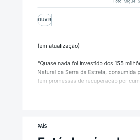
Foto: Miguel 
OUVIR
(em atualização)
"Quase nada foi investido dos 155 milh
Natural da Serra da Estrela, consumida 
tem promessas de recuperação por cump
V
PAÍS