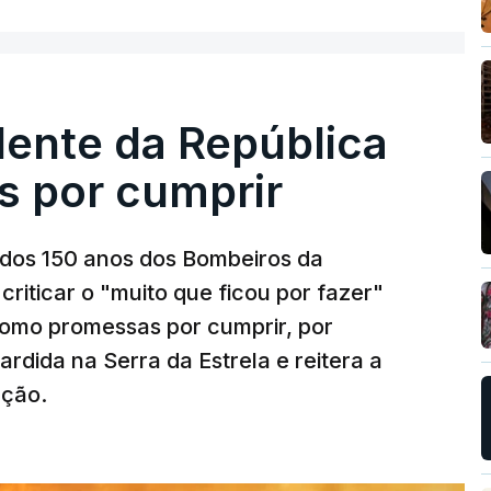
dente da República
s por cumprir
os 150 anos dos Bombeiros da
riticar o "muito que ficou por fazer"
como promessas por cumprir, por
rdida na Serra da Estrela e reitera a
nção.