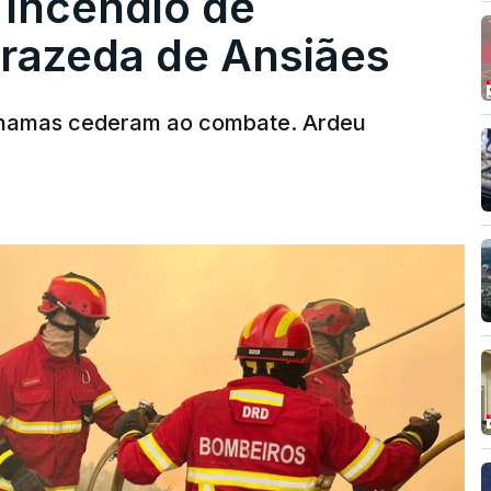
 incêndio de
T
rrazeda de Ansiães
MENTO INDISPONÍVEL
chamas cederam ao combate. Ardeu