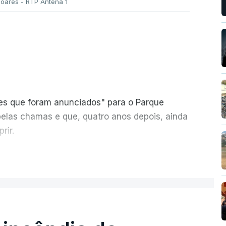
Soares - RTP Antena 1
ões que foram anunciados" para o Parque
pelas chamas e que, quatro anos depois, ainda
rir.
ER MAIS