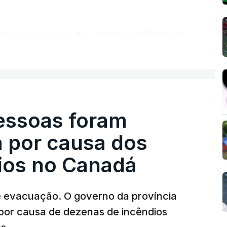
de casa por causa dos violentos incêndios no
ER MAIS
pessoas foram
a por causa dos
dios no Canadá
e evacuação. O governo da província
por causa de dezenas de incêndios