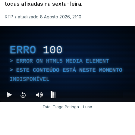
todas afixadas na sexta-feira.
RTP
/
atualizado 8 Agosto 2026, 21:10
ERRO
100
ERROR ON HTML5 MEDIA ELEMENT
ESTE CONTEÚDO ESTÁ NESTE MOMENTO
INDISPONÍVEL
Foto: Tiago Petinga - Lusa