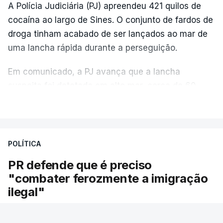
A Polícia Judiciária (PJ) apreendeu 421 quilos de
cocaína ao largo de Sines. O conjunto de fardos de
droga tinham acabado de ser lançados ao mar de
uma lancha rápida durante a perseguição.
Em comunicado, a PJ avança que a lancha
suspeita foi detetada em alto mar, cerca de 60
milhas náuticas ao largo de Sines.
VER MAIS
A apreensão aconteceu na tarde desta sexta-feira,
desencadeando uma ação de prevenção
POLÍTICA
desencadeada pela Polícia Judiciária, em
PR defende que é preciso
articulação com a Marinha, a Autoridade Marítima
"combater ferozmente a imigração
Nacional e a Força Aérea.
ilegal"
O ano de 2026 tem sido um ano de recordes: foi
O Presidente da República voltou hoje a
apreendida mais cocaína até ao momento de que