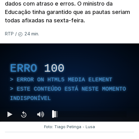
dados com atraso e erros. O ministro da
Educação tinha garantido que as pautas seriam
todas afixadas na sexta-feira.
24 min.
RTP
/
ERRO
100
ERROR ON HTML5 MEDIA ELEMENT
ESTE CONTEÚDO ESTÁ NESTE MOMENTO
INDISPONÍVEL
Foto: Tiago Petinga - Lusa