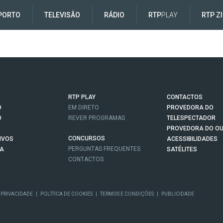
PORTO
TELEVISÃO
RÁDIO
RTP
PLAY
RTP Z
RTP PLAY
CONTACTOS
O
EM DIRETO
PROVEDORA DO
O
REVER PROGRAMAS
TELESPECTADOR
PROVEDORA DO OU
CONCURSOS
IVOS
ACESSIBILIDADES
PERGUNTAS FREQUENTES
NA
SATÉLITES
CONTACTOS
 PRIVACIDADE
|
POLÍTICA DE COOKIES
|
TERMOS E CONDIÇÕES
|
PUBLICIDADE