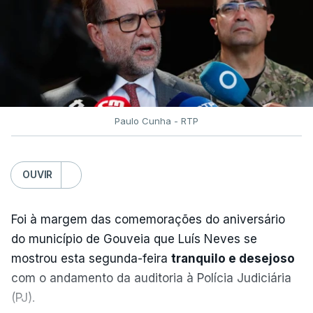
profundidade de cerca de 100 quilómetros.
O forte sismo foi sentido em grandes cidades
como a capital, Bogotá, e Cali, no sudoeste
do país, bem como em Quito, no Equador, e
no Panamá.
Paulo Cunha - RTP
Seis aeroportos do oeste da Colômbia
OUVIR
suspenderam as suas operações devido aos
danos causados ​​pelo sismo, informou a
Foi à margem das comemorações do aniversário
Autoridade de Aviação Civil.
do município de Gouveia que Luís Neves se
mostrou esta segunda-feira
tranquilo e desejoso
Os aeroportos afetados localizam-se sobretudo na
com o andamento da auditoria à Polícia Judiciária
região de Chocó, na costa do Pacífico.
(PJ).