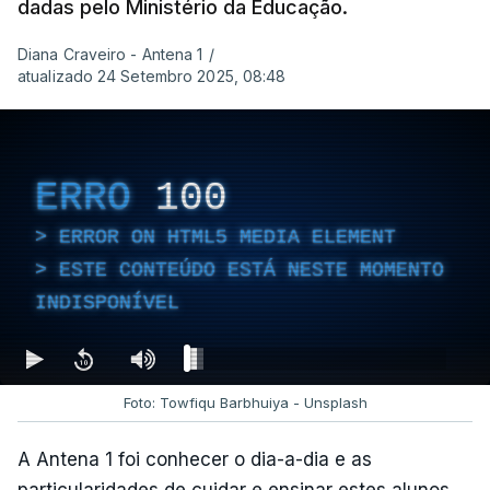
dadas pelo Ministério da Educação.
Diana Craveiro - Antena 1
/
atualizado 24 Setembro 2025, 08:48
ERRO
100
ERROR ON HTML5 MEDIA ELEMENT
ESTE CONTEÚDO ESTÁ NESTE MOMENTO
INDISPONÍVEL
Foto: Towfiqu Barbhuiya - Unsplash
A Antena 1 foi conhecer o dia-a-dia e as