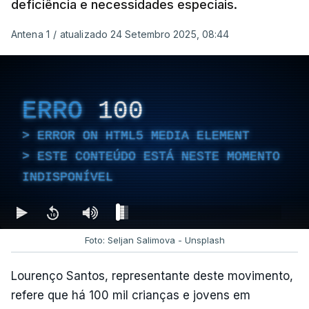
deficiência e necessidades especiais.
Antena 1
/
atualizado 24 Setembro 2025, 08:44
ERRO
100
ERROR ON HTML5 MEDIA ELEMENT
ESTE CONTEÚDO ESTÁ NESTE MOMENTO
INDISPONÍVEL
Foto: Seljan Salimova - Unsplash
Lourenço Santos, representante deste movimento,
refere que há 100 mil crianças e jovens em