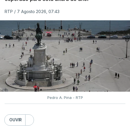
As reapreciações da primeira fase dos exames
RTP
/
7 Agosto 2026, 07:43
devem sair durante a tarde.
A primeira fase de acesso ao ensino superior
terminou na quinta-feira. Mas o Governo decidiu
dar mais três dias aos cerca de 20 mil alunos que
pediram a revisão das provas.
Pedro A. Pina - RTP
OUVIR