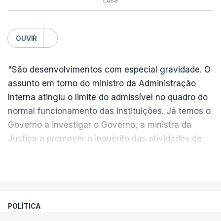
Lusa
OUVIR
"São desenvolvimentos com especial gravidade. O
assunto em torno do ministro da Administração
Interna atingiu o limite do admissível no quadro do
normal funcionamento das instituições. Já temos o
Governo a investigar o Governo, a ministra da
Justiça a promover o inquérito das atividades de
um do seu colega de Governo", criticou, em
VER MAIS
declarações à agência Lusa, o líder parlamentar do
PS, Eurico Brilhante Dias.
Segundo o dirigente do PS,
o primeiro-ministro "é
POLÍTICA
o responsável exclusivo, único pela