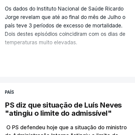
Os dados do Instituto Nacional de Saúde Ricardo
Jorge revelam que até ao final do mês de Julho o
país teve 3 períodos de excesso de mortalidade.
Dois destes episódios coincidiram com os dias de
temperaturas muito elevadas.
As pessoas com mais de 75 anos e com vários
VER MAIS
problemas de saúde foram as mais afetadas.
Só entre os dias 2 e 8 de Julho registaram-se mais
PAÍS
de 550 óbitos em excesso, um aumento de quase
30% em relação ao esperado.
PS diz que situação de Luís Neves
"atingiu o limite do admissível"
O PS defendeu hoje que a situação do ministro