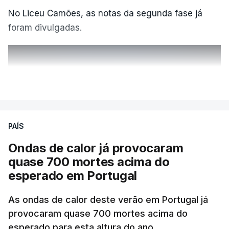
No Liceu Camões, as notas da segunda fase já
foram divulgadas.
ERRO
100
VER MAIS
ERROR ON HTML5 MEDIA ELEMENT
ESTE CONTEÚDO ESTÁ NESTE
PAÍS
MOMENTO INDISPONÍVEL
Ondas de calor já provocaram
quase 700 mortes acima do
esperado em Portugal
Também em Coimbra, na escola secundária de
Avelar Brotero foram afixados à hora prevista os
As ondas de calor deste verão em Portugal já
resultados.
provocaram quase 700 mortes acima do
esperado para esta altura do ano.