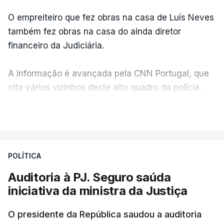
O empreiteiro que fez obras na casa de Luís Neves
também fez obras na casa do ainda diretor
financeiro da Judiciária.
A informação é avançada pela CNN Portugal, que
cita vários vizinhos deste alto quadro da polícia.
VER MAIS
Foi o diretor financeiro, Álvaro Pires, que assumiu a
responsabilidade de sugerir as instalações da
Construbarcelos para acolher um atrelado
POLÍTICA
apreendido numa operação de droga.
Auditoria à PJ. Seguro saúda
iniciativa da ministra da Justiça
O presidente da República saudou a auditoria