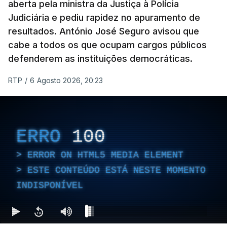
aberta pela ministra da Justiça à Polícia
Judiciária e pediu rapidez no apuramento de
resultados. António José Seguro avisou que
cabe a todos os que ocupam cargos públicos
defenderem as instituições democráticas.
RTP
/
6 Agosto 2026, 20:23
ERRO
100
ERROR ON HTML5 MEDIA ELEMENT
ESTE CONTEÚDO ESTÁ NESTE MOMENTO
INDISPONÍVEL