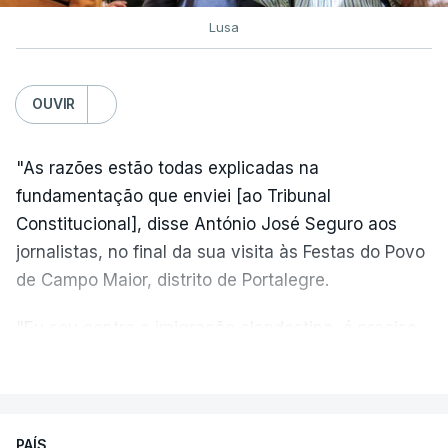
Lusa
OUVIR
"As razões estão todas explicadas na
fundamentação que enviei [ao Tribunal
Constitucional], disse António José Seguro aos
jornalistas, no final da sua visita às Festas do Povo
de Campo Maior, distrito de Portalegre.
"Eu sou contra a imigração clandestina, é preciso
combater ferozmente a imigração ilegal,
VER MAIS
precisamos de regular a nossa imigração e
precisamos de defender as nossas fronteiras e
nada disto é incompatível com tratarmos com
PAÍS