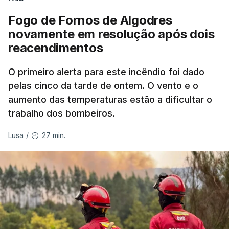
dignidade as pessoas, designadamente menores e
Fogo de Fornos de Algodres
crianças", acrescentou.
novamente em resolução após dois
reacendimentos
António José Seguro mostrou dúvidas sobre se é
garantido o superior interesse da criança.
O primeiro alerta para este incêndio foi dado
pelas cinco da tarde de ontem. O vento e o
aumento das temperaturas estão a dificultar o
trabalho dos bombeiros.
ERRO
100
ERROR ON HTML5 MEDIA ELEMENT
27 min.
Lusa
/
ESTE CONTEÚDO ESTÁ NESTE
MOMENTO INDISPONÍVEL
O Chega considerou "de uma enorme gravidade" a