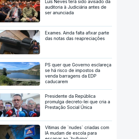
Luís Neves terá sido avisado da
auditoria à Judiciária antes de
ser anunciada
Exames. Ainda falta afixar parte
das notas das reapreciações
PS quer que Governo esclareça
se há risco de impostos da
venda barragens da EDP
caducarem
Presidente da República
promulga decreto-lei que cria a
Prestação Social Única
Vítimas de `nudes` criadas com
IA mudam de escola para
escapar ao `bullying`