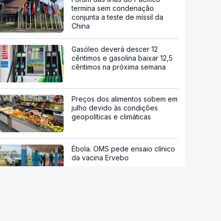
termina sem condenação
conjunta a teste de míssil da
China
Gasóleo deverá descer 12
cêntimos e gasolina baixar 12,5
cêntimos na próxima semana
Preços dos alimentos sobem em
julho devido às condições
geopolíticas e climáticas
Ébola. OMS pede ensaio clínico
da vacina Ervebo
Acordo de Meca. Arábia
Saudita, Paquistão e Turquia
assinam pacto de defesa mútua