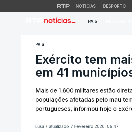
NOTÍCIAS
DESPORTO
PAÍS
MUNDIAL 2
Exército tem mais 
PAÍS
Exército tem mai
em 41 município
Mais de 1.600 militares estão dir
populações afetadas pelo mau temp
portugueses, informou hoje o Exérc
Lusa
/
atualizado 7 Fevereiro 2026, 09:47