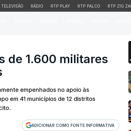
TELEVISÃO
RÁDIO
RTP PLAY
RTP PALCO
RTP ZIG ZA
026
EUROPA
MUNDO
OPINIÃO
VÍDEOS
ÁUDIO
de 1.600 militares em 41
s de 1.600 militares
s
etamente empenhados no apoio às
o em 41 municípios de 12 distritos
ito.
ADICIONAR COMO FONTE INFORMATIVA