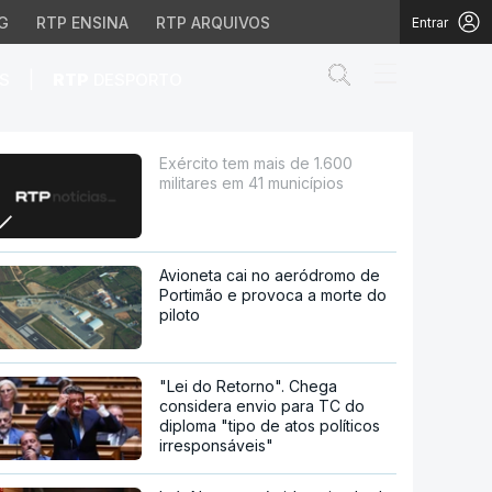
G
RTP ENSINA
RTP ARQUIVOS
Entrar
Abrir campo de
|
S
RTP
DESPORTO
 municípios
Exército tem mais de 1.600
militares em 41 municípios
Avioneta cai no aeródromo de
Portimão e provoca a morte do
piloto
"Lei do Retorno". Chega
considera envio para TC do
diploma "tipo de atos políticos
irresponsáveis"