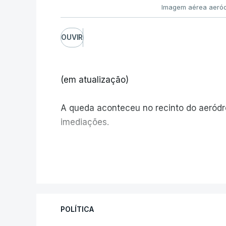
Imagem aérea aeród
OUVIR
(em atualização)
A queda aconteceu no recinto do aeród
imediações.
V
POLÍTICA