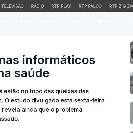
TELEVISÃO
RÁDIO
RTP PLAY
RTP PALCO
RTP ZIG ZA
026
EUROPA
MUNDO
OPINIÃO
VÍDEOS
ÁUDIO
s informáticos lideram
mas informáticos
 na saúde
s estão no topo das queixas das
. O estudo divulgado esta sexta-feira
 revela ainda que o problema
assado.