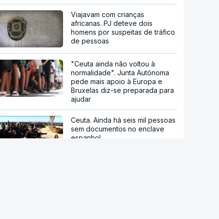
Viajavam com crianças
africanas. PJ deteve dois
homens por suspeitas de tráfico
de pessoas
"Ceuta ainda não voltou à
normalidade". Junta Autónoma
pede mais apoio à Europa e
Bruxelas diz-se preparada para
ajudar
Ceuta. Ainda há seis mil pessoas
sem documentos no enclave
espanhol
Crise em Ceuta. Vox usa pactos
com PP para se opor ao
acolhimento de menores