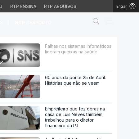
G
RTP ENSINA
RTP ARQUIVOS
Entrar
Abrir campo de
|
S
RTP
DESPORTO
 queixas na saúde
Falhas nos sistemas informáticos
lideram queixas na saúde
60 anos da ponte 25 de Abril.
Histórias que não se veem
Empreiteiro que fez obras na
casa de Luís Neves também
trabalhou para o diretor
financeiro da PJ