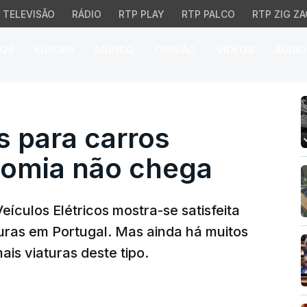
TELEVISÃO
RÁDIO
RTP PLAY
RTP PALCO
RTP ZIG ZA
026
EUROPA
MUNDO
OPINIÃO
VÍDEOS
ÁUDIO
para carros elétricos e
s para carros
onomia não chega
eículos Elétricos mostra-se satisfeita
uras em Portugal. Mas ainda há muitos
ais viaturas deste tipo.