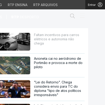
G
RTP ENSINA
RTP ARQUIVOS
Entrar
Abrir campo de
|
S
RTP
DESPORTO
 autonomia não chega
Faltam incentivos para carros
elétricos e autonomia não
chega
Avioneta cai no aeródromo de
Portimão e provoca a morte do
piloto
"Lei do Retorno". Chega
considera envio para TC do
diploma "tipo de atos políticos
irresponsáveis"