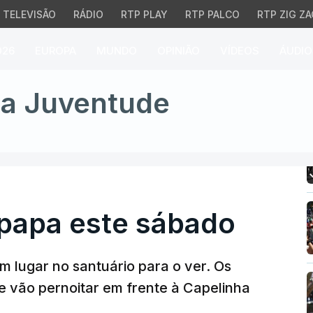
TELEVISÃO
RÁDIO
RTP PLAY
RTP PALCO
RTP ZIG ZA
026
EUROPA
MUNDO
OPINIÃO
VÍDEOS
ÁUDIO
apa este sábado
da Juventude
 papa este sábado
 lugar no santuário para o ver. Os
 vão pernoitar em frente à Capelinha