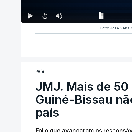
Foto: José Sena
PAÍS
JMJ. Mais de 50
Guiné-Bissau nã
país
Foi o que avançaram os responsáv