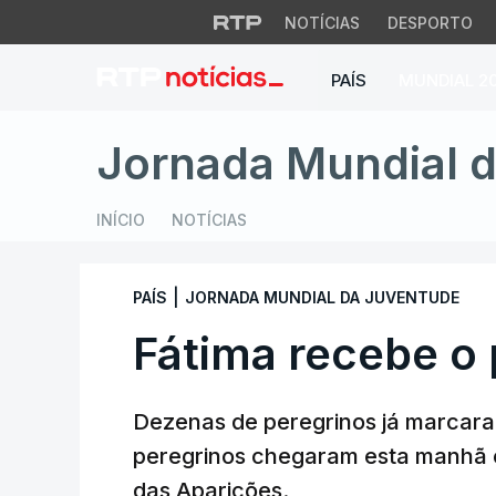
NOTÍCIAS
DESPORTO
PAÍS
MUNDIAL 2
Fátima recebe o p
Jornada Mundial 
INÍCIO
NOTÍCIAS
|
PAÍS
JORNADA MUNDIAL DA JUVENTUDE
Fátima recebe o
Dezenas de peregrinos já marcaram
peregrinos chegaram esta manhã e
das Aparições.