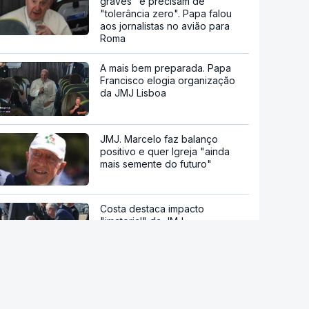
graves" e precisam de
"tolerância zero". Papa falou
aos jornalistas no avião para
Roma
A mais bem preparada. Papa
Francisco elogia organização
da JMJ Lisboa
JMJ. Marcelo faz balanço
positivo e quer Igreja "ainda
mais semente do futuro"
Costa destaca impacto
"imaterial" da JMJ
Seul recebe próxima Jornada
Mundial da Juventude