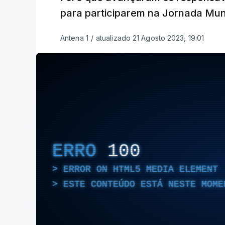
para participarem na Jornada Mun
Antena 1
/
atualizado 21 Agosto 2023, 19:01
ERRO
100
ERROR ON HTML5 MEDIA ELEMENT
ESTE CONTEÚDO ESTÁ NESTE MOME