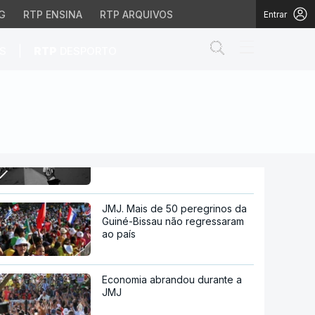
G
RTP ENSINA
RTP ARQUIVOS
Entrar
Abrir campo de
|
S
RTP
DESPORTO
Fátima recebe o papa este
sábado
JMJ. Mais de 50 peregrinos da
Guiné-Bissau não regressaram
ao país
Economia abrandou durante a
JMJ