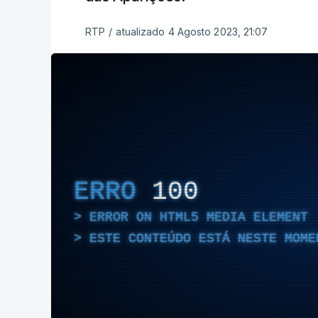
RTP
/
atualizado 4 Agosto 2023, 21:07
ERRO
100
ERROR ON HTML5 MEDIA ELEMENT
ESTE CONTEÚDO ESTÁ NESTE MOME