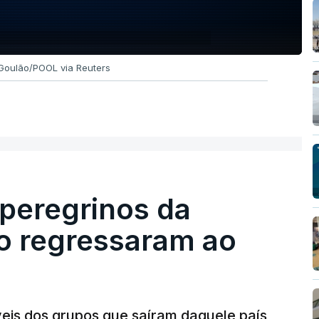
 Goulão/POOL via Reuters
 peregrinos da
o regressaram ao
eis dos grupos que saíram daquele país