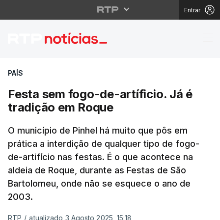
Entrar
Festa sem fogo-de-artí
PAÍS
Festa sem fogo-de-artíficio. Já é
tradição em Roque
O município de Pinhel há muito que pôs em
prática a interdição de qualquer tipo de fogo-
de-artifício nas festas. É o que acontece na
aldeia de Roque, durante as Festas de São
Bartolomeu, onde não se esquece o ano de
2003.
RTP
/
atualizado 3 Agosto 2025, 15:18