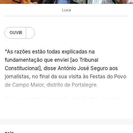
Lusa
OUVIR
"As razões estão todas explicadas na
fundamentação que enviei [ao Tribunal
Constitucional], disse António José Seguro aos
jornalistas, no final da sua visita às Festas do Povo
de Campo Maior, distrito de Portalegre.
"Eu sou contra a imigração clandestina, é preciso
combater ferozmente a imigração ilegal,
VER MAIS
precisamos de regular a nossa imigração e
precisamos de defender as nossas fronteiras e
nada disto é incompatível com tratarmos com