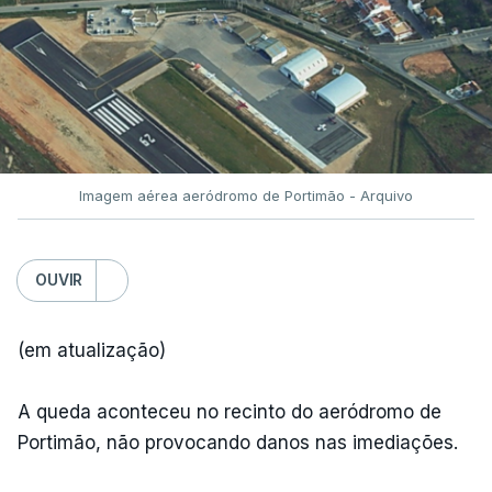
como dominado pelas 02:41.
O vento e o aumento das temperaturas estão a
c/Lusa
dificultar o trabalho dos bombeiros.
TÓPICOS
Fornos Algodres
,
Beiras Serra
Imagem aérea aeródromo de Portimão - Arquivo
OUVIR
(em atualização)
ARTIGOS RELACIONADOS
A queda aconteceu no recinto do aeródromo de
Portimão, não provocando danos nas imediações.
"Lei do Retorno".
Comunidades estrangeiras