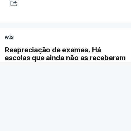
em Portugal apoiam decisão
de Seguro
atualizado 8 Agosto 2026, 13:36
"Lei do Retorno". Chega
PAÍS
considera envio para TC do
diploma "tipo de atos
Reapreciação de exames. Há
políticos irresponsáveis"
escolas que ainda não as receberam
8 Agosto 2026, 10:04
O ministro da Educação garante que se
cumpriram os prazos para a entrega das pautas
Presidente envia para o
Tribunal Constitucional
com os resultados das reapreciações da
decreto sobre concessão
primeira fase dos exames do secundário.
de asilo e retorno de
estrangeiros
RTP
/
atualizado 8 Agosto 2026, 13:37
atualizado 7 Agosto 2026, 18:47