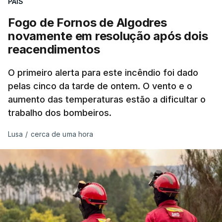
PAÍS
dignidade as pessoas, designadamente menores e
Fogo de Fornos de Algodres
crianças", acrescentou.
novamente em resolução após dois
reacendimentos
António José Seguro mostrou dúvidas sobre se é
garantido o superior interesse da criança.
O primeiro alerta para este incêndio foi dado
pelas cinco da tarde de ontem. O vento e o
aumento das temperaturas estão a dificultar o
trabalho dos bombeiros.
ERRO
100
ERROR ON HTML5 MEDIA ELEMENT
Lusa
/
cerca de uma hora
ESTE CONTEÚDO ESTÁ NESTE
MOMENTO INDISPONÍVEL
O Chega considerou "de uma enorme gravidade" a