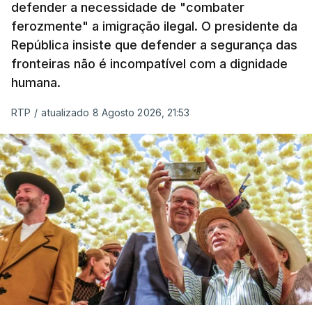
defender a necessidade de "combater
em todo o ano de 2025.
ferozmente" a imigração ilegal. O presidente da
A ação de prevenção visa a deteção em alto mar
República insiste que defender a segurança das
de embarcações de alta velocidade (EAV) que
fronteiras não é incompatível com a dignidade
humana.
utilizam a costa nacional para o tráfico de droga.
RTP
/
atualizado 8 Agosto 2026, 21:53
c/ Lusa