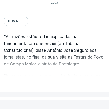
Lusa
OUVIR
"As razões estão todas explicadas na
fundamentação que enviei [ao Tribunal
Constitucional], disse António José Seguro aos
jornalistas, no final da sua visita às Festas do Povo
de Campo Maior, distrito de Portalegre.
"Eu sou contra a imigração clandestina, é preciso
combater ferozmente a imigração ilegal,
VER MAIS
precisamos de regular a nossa imigração e
precisamos de defender as nossas fronteiras e
nada disto é incompatível com tratarmos com
PAÍS