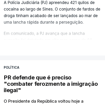
A Polícia Judiciária (PJ) apreendeu 421 quilos de
cocaína ao largo de Sines. O conjunto de fardos de
droga tinham acabado de ser lançados ao mar de
uma lancha rápida durante a perseguição.
Em comunicado, a PJ avança que a lancha
suspeita foi detetada em alto mar, cerca de 60
milhas náuticas ao largo de Sines.
VER MAIS
A apreensão aconteceu na tarde desta sexta-feira,
desencadeando uma ação de prevenção
POLÍTICA
desencadeada pela Polícia Judiciária, em
PR defende que é preciso
articulação com a Marinha, a Autoridade Marítima
"combater ferozmente a imigração
Nacional e a Força Aérea.
ilegal"
O ano de 2026 tem sido um ano de recordes: foi
O Presidente da República voltou hoje a
apreendida mais cocaína até ao momento de que