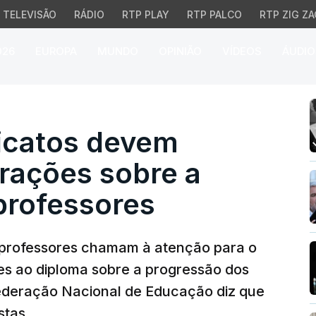
TELEVISÃO
RÁDIO
RTP PLAY
RTP PALCO
RTP ZIG ZA
026
EUROPA
MUNDO
OPINIÃO
VÍDEOS
ÁUDIO
catos devem conhecer as
dicatos devem
rações sobre a
professores
 professores chamam à atenção para o
es ao diploma sobre a progressão dos
Federação Nacional de Educação diz que
stas.