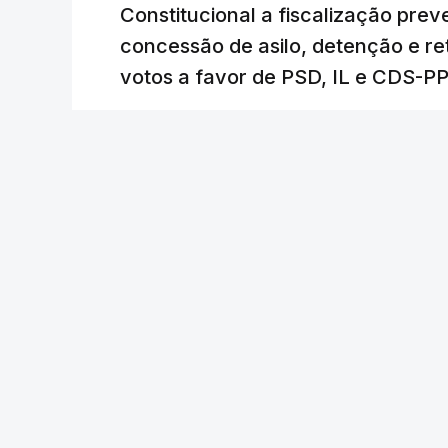
Constitucional a fiscalização pre
concessão de asilo, detenção e r
votos a favor de PSD, IL e CDS-P
RTP
/
atualizado 7 Agosto 2026, 18:31