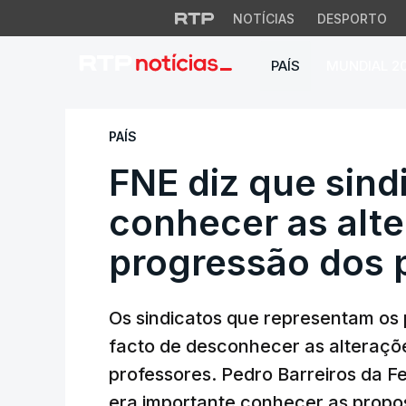
NOTÍCIAS
DESPORTO
PAÍS
MUNDIAL 2
FNE diz que sindi
PAÍS
FNE diz que sin
conhecer as alte
progressão dos 
Os sindicatos que representam os
facto de desconhecer as alteraçõ
professores. Pedro Barreiros da 
era importante conhecer as propo