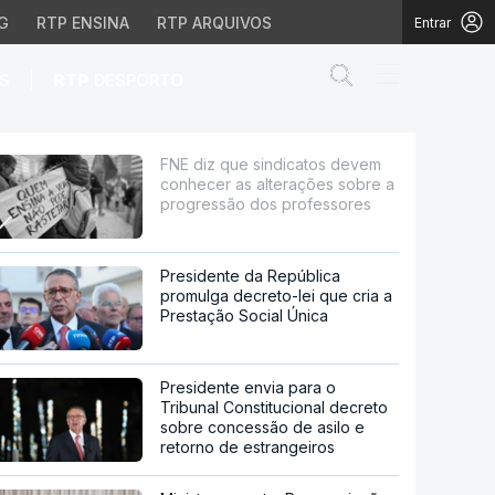
G
RTP ENSINA
RTP ARQUIVOS
Entrar
Abrir campo de
|
S
RTP
DESPORTO
 alterações sobre a pr
FNE diz que sindicatos devem
conhecer as alterações sobre a
progressão dos professores
Presidente da República
promulga decreto-lei que cria a
Prestação Social Única
Presidente envia para o
Tribunal Constitucional decreto
sobre concessão de asilo e
retorno de estrangeiros