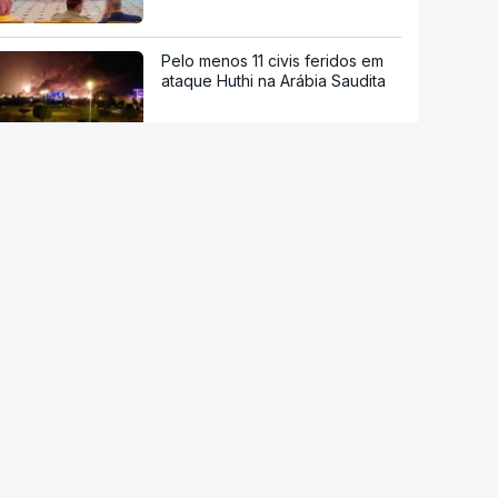
Pelo menos 11 civis feridos em
ataque Huthi na Arábia Saudita
Trump nega escassez de armas
nos EUA
Tribunal de Recurso dos EUA
bloqueia projeto de Trump para
salão de baile
"O rosto foi desfigurado".
Regime talibã inaugurou uma
nova era de mulheres
assassinadas