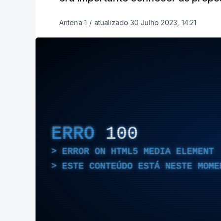
Antena 1
/
atualizado 30 Julho 2023, 14:21
ERRO
100
ERROR ON HTML5 MEDIA ELEMENT
ESTE CONTEÚDO ESTÁ NESTE MOME