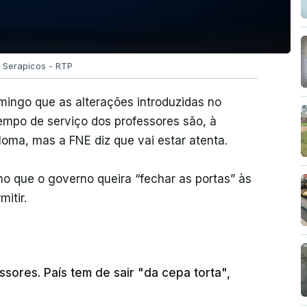
a Serapicos - RTP
mingo que as alterações introduzidas no
empo de serviço dos professores são, à
ploma, mas a FNE diz que vai estar atenta.
o que o governo queira “fechar as portas” às
itir.
sores. País tem de sair "da cepa torta",