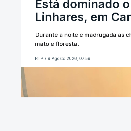
Está dominado o
ERRO
100
ERROR ON HTML5 MEDIA ELEMEN
Linhares, em Ca
ESTE CONTEÚDO ESTÁ NESTE MO
Durante a noite e madrugada as 
mato e floresta.
RTP
/
9 Agosto 2026, 07:59