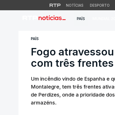
NOTÍCIAS
DESPORTO
PAÍS
MUNDIAL 2
Fogo atravessou a 
PAÍS
Fogo atravessou a
com três frente
Um incêndio vindo de Espanha e q
Montalegre, tem três frentes ativa
de Perdizes, onde a prioridade do
armazéns.