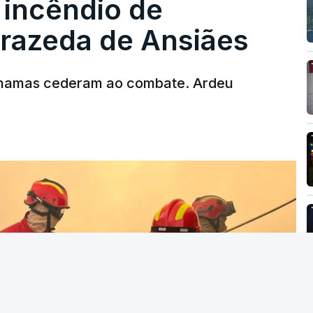
 incêndio de
T
rrazeda de Ansiães
MENTO INDISPONÍVEL
chamas cederam ao combate. Ardeu