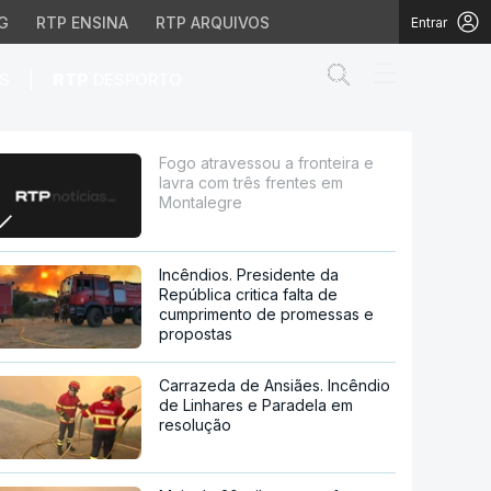
G
RTP ENSINA
RTP ARQUIVOS
Entrar
Abrir campo de
|
S
RTP
DESPORTO
rês frentes em Montaleg
Fogo atravessou a fronteira e
lavra com três frentes em
Montalegre
Incêndios. Presidente da
República critica falta de
cumprimento de promessas e
propostas
Carrazeda de Ansiães. Incêndio
de Linhares e Paradela em
resolução