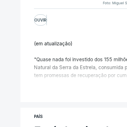
Foto: Miguel 
OUVIR
(em atualização)
"Quase nada foi investido dos 155 milh
Natural da Serra da Estrela, consumida 
tem promessas de recuperação por cump
V
PAÍS