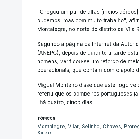
"Chegou um par de alfas [meios aéreos]
pudemos, mas com muito trabalho", afi
Montalegre, no norte do distrito de Vila R
Segundo a página da Internet da Autori
(ANEPC), depois de durante a tarde est
homens, verificou-se um reforço de meio
operacionais, que contam com o apoio d
Miguel Monteiro disse que este fogo vei
referiu que os bombeiros portugueses já
"há quatro, cinco dias".
TÓPICOS
Montalegre
,
Vilar
,
Selinho
,
Chaves
,
Prote
Xinzo