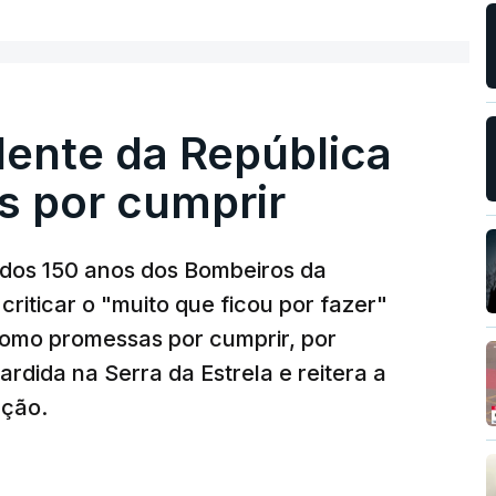
dente da República
s por cumprir
os 150 anos dos Bombeiros da
riticar o "muito que ficou por fazer"
como promessas por cumprir, por
rdida na Serra da Estrela e reitera a
nção.