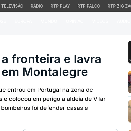
TELEVISÃO
RÁDIO
RTP PLAY
RTP PALCO
RTP ZIG ZA
026
EUROPA
MUNDO
OPINIÃO
VÍDEOS
ÁUDIO
fronteira e lavra com t
 fronteira e lavra
s em Montalegre
ue entrou em Portugal na zona de
s e colocou em perigo a aldeia de Vilar
s bombeiros foi defender casas e