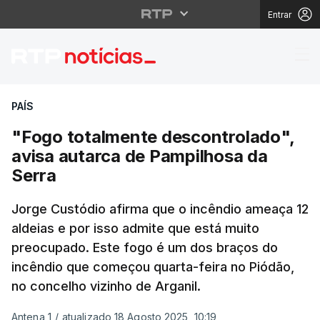
Entrar
"Fogo totalmente desc
PAÍS
"Fogo totalmente descontrolado",
avisa autarca de Pampilhosa da
Serra
Jorge Custódio afirma que o incêndio ameaça 12
aldeias e por isso admite que está muito
preocupado. Este fogo é um dos braços do
incêndio que começou quarta-feira no Piódão,
no concelho vizinho de Arganil.
Antena 1
/
atualizado 18 Agosto 2025, 10:19