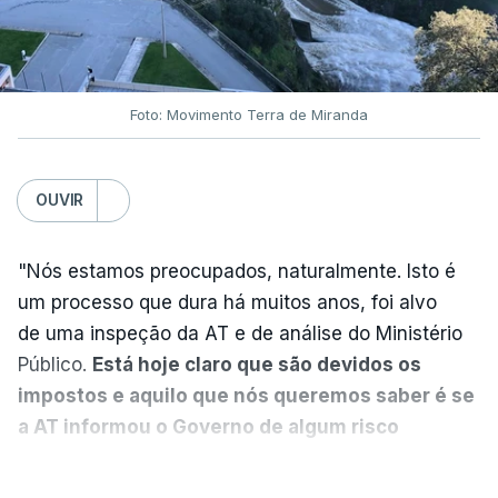
favorecimento a construtora
DST
7 Agosto 2026, 20:28
Foto: Movimento Terra de Miranda
Partidos criticam silêncio de
Luís Montenegro nas
polémicas com Luís Neves
OUVIR
atualizado 7 Agosto 2026, 21:04
"Nós estamos preocupados, naturalmente. Isto é
Diretor financeiro da PJ
um processo que dura há muitos anos, foi alvo
nega que Construbarcelos
tenha feito obras na casa
de uma inspeção da AT e de análise do Ministério
onde vive
Público.
Está hoje claro que são devidos os
atualizado 7 Agosto 2026, 15:56
impostos e aquilo que nós queremos saber é se
a AT informou o Governo de algum risco
Auditoria à PJ foi pedida por
caducidade
", disse, em declarações à Lusa, o
VER MAIS
atual diretor
deputado do PS Miguel Costa Matos.