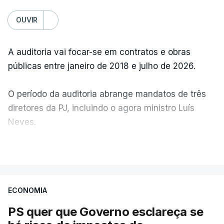
OUVIR
A auditoria vai focar-se em contratos e obras
públicas entre janeiro de 2018 e julho de 2026.
O período da auditoria abrange mandatos de três
diretores da PJ, incluindo o agora ministro Luís
Neves.
VER MAIS
A Judiciária confirma que foi o atual diretor quem
sugeriu esta auditoria e que a ministra concordou.
ECONOMIA
Não há prazos fixados para a conclusão desta
avaliação à Polícia Judiciária.
PS quer que Governo esclareça se