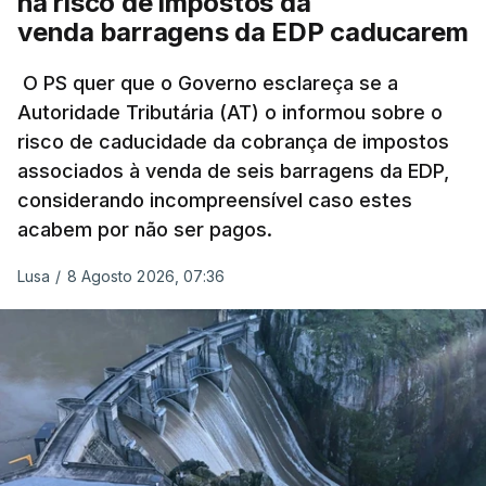
há risco de impostos da
Do início da polémica com a revelação de obras a
venda barragens da EDP caducarem
título pessoal, numa propriedade no Alentejo, feitas
pelo mesmo empreiteiro contratado 17 vezes para
O PS quer que o Governo esclareça se a
Autoridade Tributária (AT) o informou sobre o
obras na Polícia Judiciária (PJ) até aos últimos dias,
risco de caducidade da cobrança de impostos
em que até do Governo surgiram ordens para mais
associados à venda de seis barragens da EDP,
inquéritos e averiguações aos seus mandatos à
considerando incompreensível caso estes
frente da polícia criminal, Luís Neves está há
acabem por não ser pagos.
praticamente um mês sem sair do topo das
notícias.
Lusa
/
8 Agosto 2026, 07:36
ARTIGOS RELACIONADOS
Nova polémica com Luís
Neves. Ministro nega