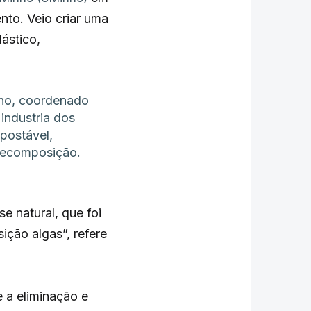
to. Veio criar uma
ástico,
nho, coordenado
industria dos
postável,
 decomposição.
 natural, que foi
ção algas”, refere
e a eliminação e