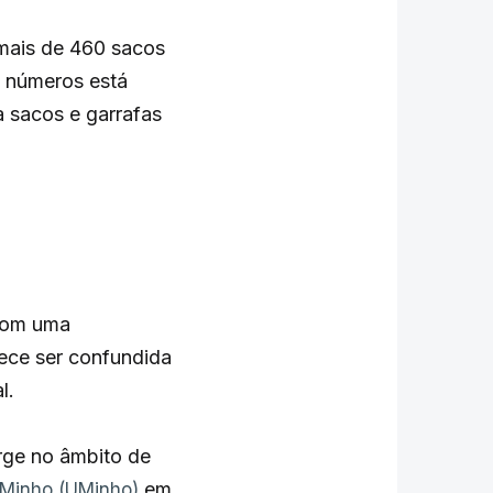
 mais de 460 sacos
s números está
 sacos e garrafas
 com uma
rece ser confundida
l.
rge no âmbito de
em
 Minho (UMinho)