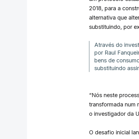
2018, para a const
alternativa que al
substituindo, por e
Através do inves
por Raul Fanqueir
bens de consumo
substituindo ass
“Nós neste process
transformada num r
o investigador da 
O desafio inicial l