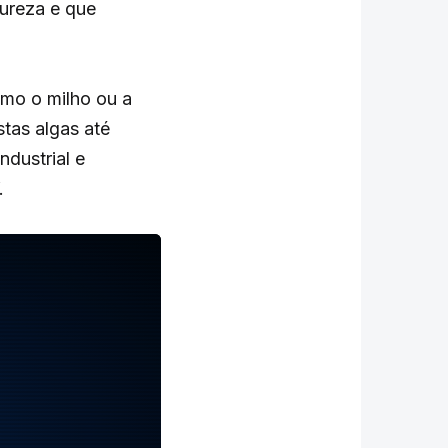
tureza e que
omo o milho ou a
tas algas até
dustrial e
.