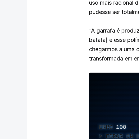
uso mais racional 
pudesse ser totalm
“A garrafa é produz
batata] e esse pol
chegarmos a uma co
transformada em e
ERRO
100
ERROR ON 