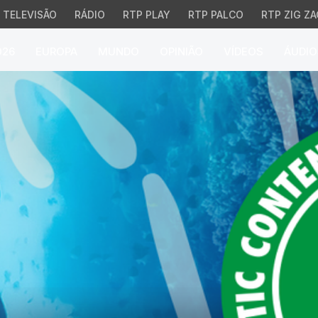
TELEVISÃO
RÁDIO
RTP PLAY
RTP PALCO
RTP ZIG ZA
026
EUROPA
MUNDO
OPINIÃO
VÍDEOS
ÁUDIO
 UMinho lançam "Boa Ga