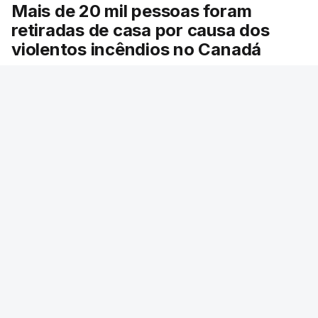
Mais de 20 mil pessoas foram
retiradas de casa por causa dos
violentos incêndios no Canadá
Milhares de pessoas têm ordem de evacuação.
O governo da província declarou o estado de
emergência por causa de dezenas de incêndios
florestais que estão descontrolados.
RTP
/
9 Agosto 2026, 08:03