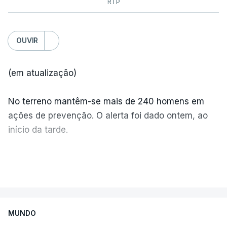
RTP
OUVIR
(em atualização)
No terreno mantêm-se mais de 240 homens em
ações de prevenção. O alerta foi dado ontem, ao
início da tarde.
Mais de 20 mil pessoas foram retiradas de casa
VER MAIS
por causa dos violentos incêndios no Canadá
MUNDO