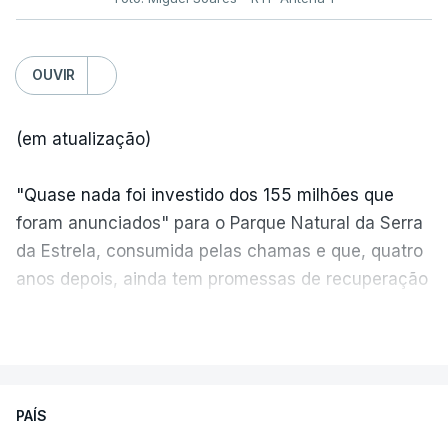
OUVIR
(em atualização)
"Quase nada foi investido dos 155 milhões que
foram anunciados" para o Parque Natural da Serra
da Estrela, consumida pelas chamas e que, quatro
anos depois, ainda tem promessas de recuperação
por cumprir.
VER MAIS
ERRO
100
PAÍS
ERROR ON HTML5 MEDIA ELEMENT