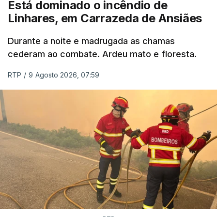
Está dominado o incêndio de
Linhares, em Carrazeda de Ansiães
ESTE CONTEÚDO ESTÁ NESTE
MOMENTO INDISPONÍVEL
Durante a noite e madrugada as chamas
cederam ao combate. Ardeu mato e floresta.
RTP
/
9 Agosto 2026, 07:59