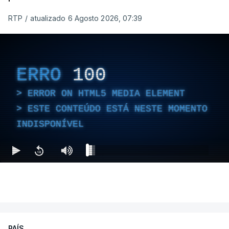
RTP
/
atualizado 6 Agosto 2026, 07:39
ERRO
100
ERROR ON HTML5 MEDIA ELEMENT
ESTE CONTEÚDO ESTÁ NESTE MOMENTO
INDISPONÍVEL
PAÍS